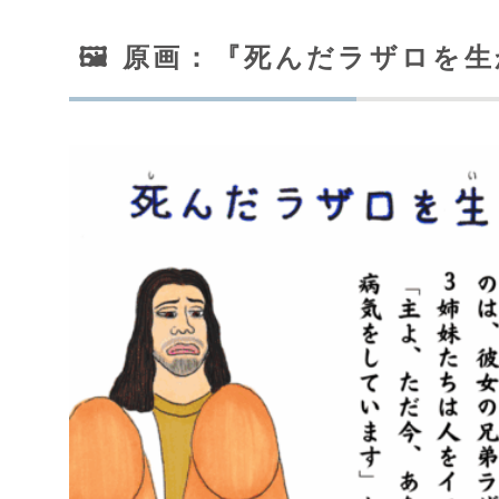
🖼️ 原画：『死んだラザロを