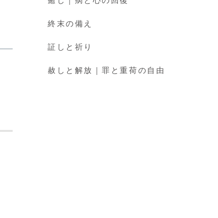
癒し｜病と心の回復
終末の備え
証しと祈り
赦しと解放｜罪と重荷の自由