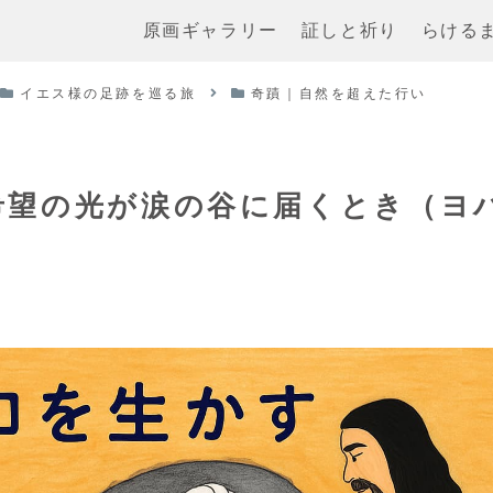
原画ギャラリー
証しと祈り
らける
イエス様の足跡を巡る旅
奇蹟｜自然を超えた行い
希望の光が涙の谷に届くとき（ヨ