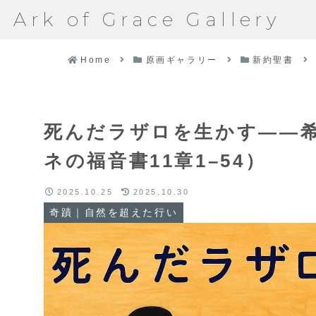
Ark of Grace Gallery
Home
原画ギャラリー
新約聖書
死んだラザロを生かす――
ネの福音書11章1–54）
2025.10.25
2025.10.30
奇蹟｜自然を超えた行い