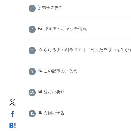
🎚️ 弟子の告白
🖼 原画アイキャッチ情報
🎨 らけるまの創作メモ｜『死んだラザロを生
📝 この記事のまとめ
🕊️ 結びの祈り
🔔 次回の予告