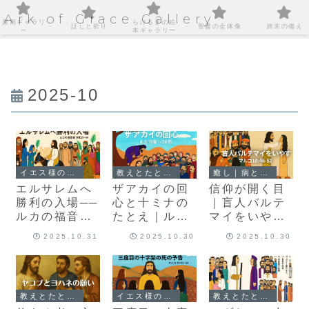
Ark of Grace Gallery
原画ギャラリ
らけるまの絵
証しと祈り
聖書の全体像
終末の備え
ー
本ギャラリー
2025-10
イエス様の足跡を巡る旅
教えとたとえ話｜心に届くことば
癒し｜病と心の回復
エルサレムへ
ザアカイの回
信仰が開く目
勝利の入場──
心と十ミナの
｜盲人バルテ
ルカの福音書
たとえ｜ルカ
マイをいやす
19章29–44
の福音書19章
（マルコ10章
2025.10.31
2025.10.30
2025.10.30
1-28節
46-52節）
教えとたとえ話｜心に届くことば
イエス様の足跡を巡る旅
教えとたとえ話｜心に届くことば