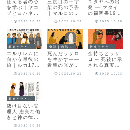
仕える者の心
三度目の十字
ユダヤへの出
を学ぶ｜ヤコ
架の死の予告
発 ― マタイ
ブとヨハネの
｜マルコの福
の福音書19章
願い（マルコ
音書10章32〜
1節～20章16
2025.10.30
2025.10.29
2025.10.28
10章35-45
34節
節
節）
教えとたとえ話｜心に届くことば
奇蹟｜自然を超えた行い
教えとたとえ話｜心に届くことば
エルサレムに
死んだラザロ
金持ちとラザ
向かう最後の
を生かす――
ロ ─ 死後に示
旅｜ルカ17章
希望の光が涙
される真実
11節－18章
の谷に届くと
（ルカの福音
2025.10.26
2025.10.25
2025.10.23
14節
き（ヨハネの
書16章19－
福音書11章1–
31節）
54）
教えとたとえ話｜心に届くことば
抜け目ない管
理人|忠実な働
きと神の律法
の前に（ルカ
2025.10.23
の福音書16章