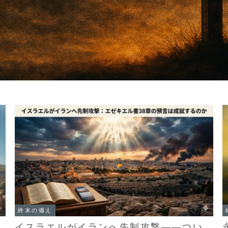
終末の備え
イスラエルがイランへ先制攻撃――つい