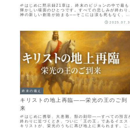
🌱はじめに黙示録21章は、終末のビジョンの中で最も
輝かしい場面のひとつです。すべての悲しみが終わり
神の新しい創造が始まる──そこには涙も死もなく、
だ神とともに生きる永遠の希望が描かれています。
2025.07.
こ...
終末の備え
キリストの地上再臨――栄光の王のご到
来
🌱はじめに携挙、大患難、獣の刻印――すべての預言
終わりに近づくとき、ついに「王の王」であるイエス
キリストが、栄光のうちに再び地上に来られます。こ