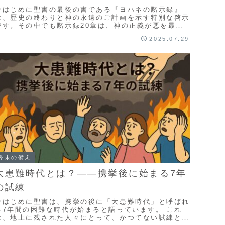
🌱はじめに聖書の最後の書である『ヨハネの黙示録』
は、歴史の終わりと神の永遠のご計画を示す特別な啓示
です。その中でも黙示録20章は、神の正義が悪を最終
的に裁き、永遠の平和へと至る重要な場面を描いていま
2025.07.29
...
終末の備え
大患難時代とは？――携挙後に始まる7年
の試練
🌱はじめに聖書は、携挙の後に「大患難時代」と呼ばれ
る7年間の困難な時代が始まると語っています。 これ
は、地上に残された人々にとって、かつてない試練とさ