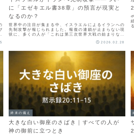
に「エゼキエル書38章」の預言が現実と
なるのか？
の
世界中の注目が集まる中、イスラエルによるイランへの
び
先制攻撃が報じられました。報復の連鎖が止まらない現
の
状に、多くの人が「これは第三次世界大戦の始まりなの
満
か」という不安を抱いています。しかし、聖書を愛読
05
2026.02.28
す...
終末の備え
大きな白い御座のさばき｜すべての人が
神の御前に立つとき