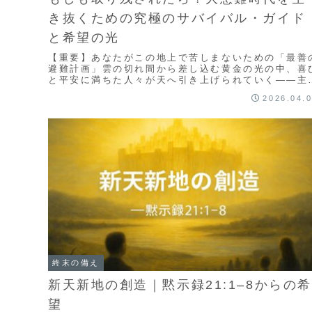
き抜くための究極のサバイバル・ガイド
と希望の光
【重要】あなたがこの地上で苦しまないための「最善
避難計画」雲の切れ間から差し込む黄金の光の中、喜
と平安に満ちた人々が天へ引き上げられていく——主
愛と希望を感じる神聖な瞬間。この記事では、ヨハネ
2026.04.
の...
終末の備え
新天新地の創造｜黙示録21:1–8からの希
望