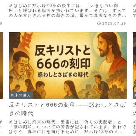
🌱はじめに黙示録20章の後半には、「大きな白い御
、
座」と呼ばれる場面が描かれています。そこは、すべて
た
の人が立たされる神の裁きの場。厳かで真実なその光景
には、恐れと同時に深い慰めが含まれています。この記
30
2025.07.29
事...
す
終末の備え
反キリストと666の刻印――惑わしとさば
きの時代
が
🌱はじめに終末の時代、聖書には「偽りの支配者」と
・
「獣の刻印」についての警告が記されています。怖れで
の
はなく、真理に目を向けるために、黙示録13章のメッ