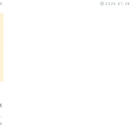
セージを静かに読み解いていきましょう。📌この記事を
29
2025.07.29
読...
ご
再
立
ま
28