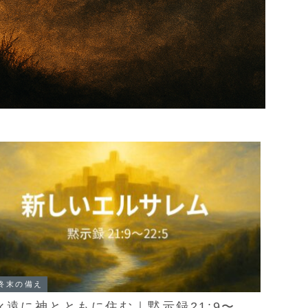
終末の備え
永遠に神とともに住む｜黙示録21:9〜