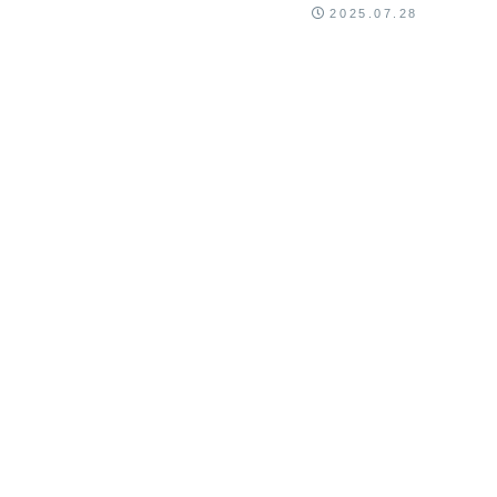
ばきの時。 けれどこの黙示録的な時代もまた、神の
2025.07.28
...