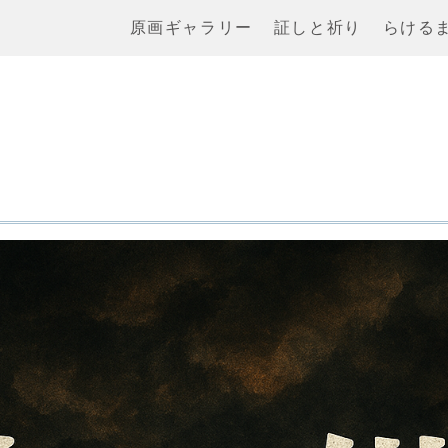
原画ギャラリー
証しと祈り
らける