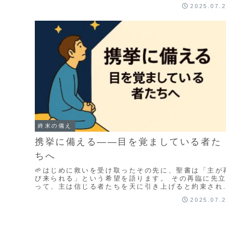
記事では、キリストの再臨が持つ意味と希望につい
2025.07.
て、...
終末の備え
携挙に備える――目を覚ましている者た
ちへ
🌱はじめに救いを受け取ったその先に、聖書は「主が
び来られる」という希望を語ります。 その再臨に先
って、主は信じる者たちを天に引き上げると約束され
した――それが「携挙（けいきょ）」です。このペー
2025.07.
ジ...