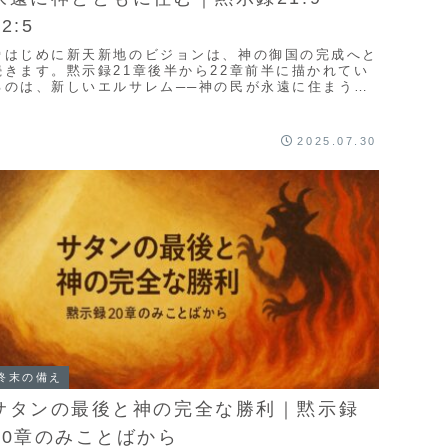
22:5
🌱はじめに新天新地のビジョンは、神の御国の完成へと
続きます。黙示録21章後半から22章前半に描かれてい
るのは、新しいエルサレム──神の民が永遠に住まう都
です。この都には、いのちの水が流れ、神の栄光が
...
2025.07.30
終末の備え
サタンの最後と神の完全な勝利｜黙示録
20章のみことばから