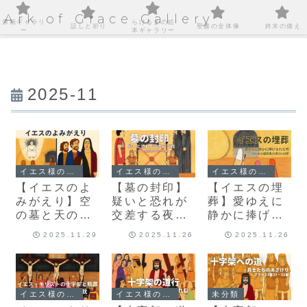
Ark of Grace Gallery
原画ギャラリ
らけるまの絵
証しと祈り
聖書の全体像
終末の備え
ー
本ギャラリー
2025-11
イエス様の足跡を巡る旅
イエス様の足跡を巡る旅
イエス様の足跡を巡る旅
【イエスのよ
【墓の封印】
【イエスの埋
みがえり】空
疑いと恐れが
葬】愛ゆえに
の墓と天のこ
交差する夜｜
静かに捧げら
とば
マタイの福音
れた時｜ヨハ
2025.11.29
2025.11.26
2025.11.26
書27章62-66
ネの福音書19
節
章38-42節
イエス様の足跡を巡る旅
イエス様の足跡を巡る旅
未分類