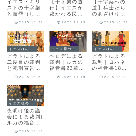
イエス・キリ
【十字架の道
【十字架への
ストの十字架
行】イエスが
道】兵士たち
と贖罪（しょ
裁かれる民を
のあざけり｜
くざい）：七
憐れむ｜ルカ
マタイ27章27
2025.11.23
2025.11.23
2025.11.23
つの言葉と救
の福音書23章
－31節
いの成就
26-32節
イエス様の足跡を巡る旅
イエス様の足跡を巡る旅
イエス様の足跡を巡る旅
ピラトによる
ヘロデによる
ピラトによる
二度目の裁判
裁判｜ルカの
裁判｜ヨハネ
と死刑宣告｜
福音書23章6-
の福音書18章
ヨハネの福音
12節
28-38節
2025.11.20
2025.11.19
2025.11.19
書18章39‑19
章16節
イエス様の足跡を巡る旅
夜明け後の議
会による裁判|
ルカの福音書
22章66-71節
2025.11.18