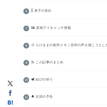
🎚️ 弟子の告白
🖼 原画アイキャッチ情報
🎨 らけるまの創作メモ｜信仰の声を描こうとし
📝 この記事のまとめ
🕊️ 結びの祈り
🔔 次回の予告