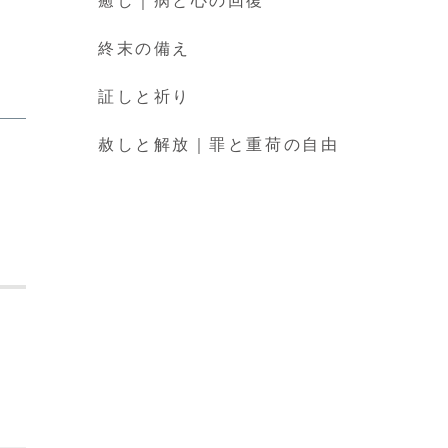
癒し｜病と心の回復
終末の備え
証しと祈り
赦しと解放｜罪と重荷の自由