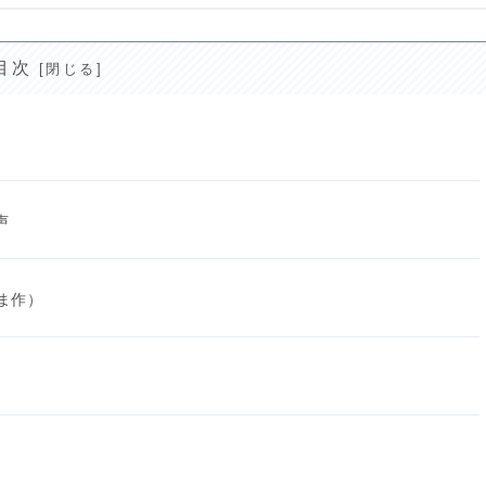
目次
声
ま作）