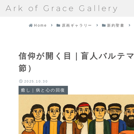
Ark of Grace Gallery
Home
原画ギャラリー
新約聖書
信仰が開く目｜盲人バルテマイ
節）
2025.10.30
癒し｜病と心の回復