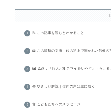
📝 この記事を読むとわかること
📖 この箇所の文脈｜旅の途上で聞かれた信仰の
🖼️ 原画：『盲人バルテマイをいやす』（らける
🪷 やさしい解説｜信仰の声は主に届く
🌼 こどもたちへのメッセージ