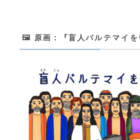
🖼️ 原画：『盲人バルテマ