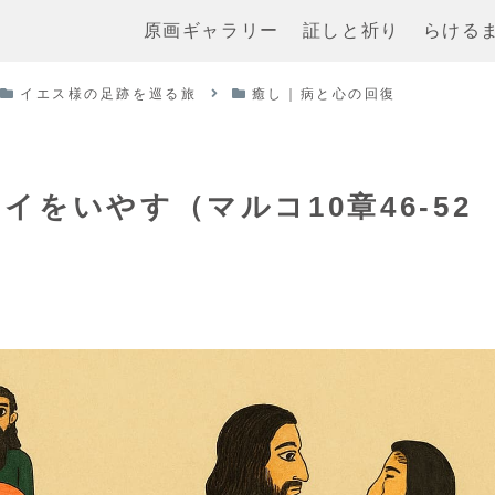
原画ギャラリー
証しと祈り
らける
イエス様の足跡を巡る旅
癒し｜病と心の回復
をいやす（マルコ10章46-52