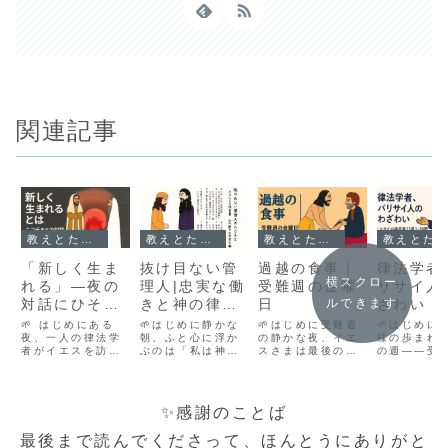
関連記事
教えとたとえ話｜心に届くことば
教えとたとえ話｜心に届くことば
教えとたとえ話｜心に届くことば
教えとたとえ話｜心に届くことば
「新しく生ま
抜け目ない管
過越の食事｜
律法学者
横スクロー
れる」―夜の
理人|忠実な働
受難週の金曜
リサイ人
対話にひそむ
きと神の律法
日
ざわい｜
ルできます
光
の前に（ルカ
イの福音
🌱 はじめにある
🌱はじめに静かな
🌱はじめに受難週
🌱はじめに
夜、一人の律法学
の福音書16章
朝、ふと心に浮か
の静かな夜、イエ
章1－39
様の歩まれ
者がイエスを訪ね
ぶのは「私は神の
スさまは最後の晩
の週――受
1-18節）
ました。それは人
前に正直だろう
餐の席に弟子たち
火曜日、エ
目を避けるよう
か？」という問い
を迎えられまし
ムの神殿の
な、けれど心から
です。ルカの福音
た。ユダの裏切り
は、緊張感
の問いを携えた訪
書16章では、イエ
を知りながらも、
ていました
✨感謝のことば
問――「どうすれ
ス様が「抜け目な
深い愛と静けさを
指導者たち
ば神の国に入れま
い管理人」のたと
もって、パンを裂
とやって来
最後まで読んでくださって、ほんとうにありがと
すか？」イエスは
えを語られ、さら
き、杯を渡し、弟
イエス様に