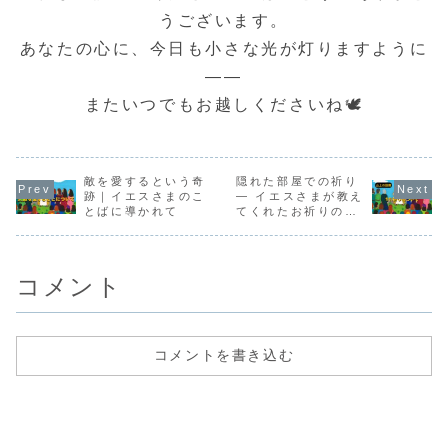
彼に、驚くような
に神の国と律法の
子たちの足を洗わ
け、試そう
うございます。
ことばを語りま
真理について教え
れた主。この記事
いました。
す。「新しく生ま
ておられます。こ
では、過越の食事
で、イエス
あなたの心に、今日も小さな光が灯りますように
れなければ、神の
の箇所を読むと、
をめぐる出来事
の前に立ち
国を見ることはで
見えない御国の
を、7つの場面に
学者とパリ
きな...
価...
分け...
人...
――
またいつでもお越しくださいね🕊️
敵を愛するという奇
隠れた部屋での祈り
跡｜イエスさまのこ
― イエスさまが教え
とばに導かれて
てくれたお祈りのこ
ころ
コメント
コメントを書き込む