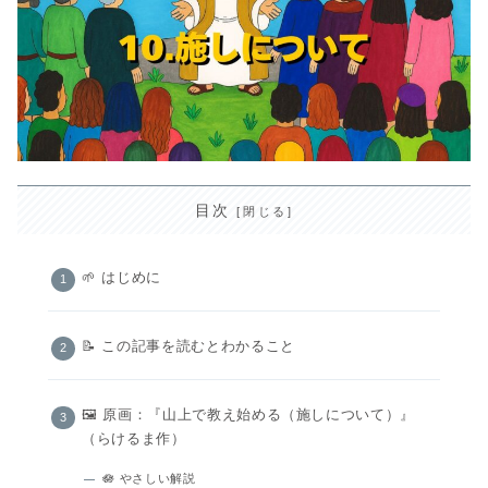
目次
🌱 はじめに
📝 この記事を読むとわかること
🖼️ 原画：『山上で教え始める（施しについて）』
（らけるま作）
🪷 やさしい解説