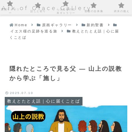
Ark of Grace Gallery
原画ギャラリ
らけるまの絵
証しと祈り
聖書の全体像
終末の備え
ー
本ギャラリー
Home
原画ギャラリー
新約聖書
イエス様の足跡を巡る旅
教えとたとえ話｜心に届
くことば
隠れたところで見る父 ― 山上の説教
から学ぶ「施し」
2025.07.10
教えとたとえ話｜心に届くことば