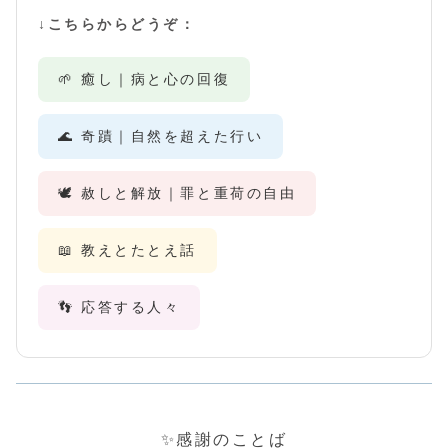
↓こちらからどうぞ：
🌱 癒し｜病と心の回復
🌊 奇蹟｜自然を超えた行い
🕊️ 赦しと解放｜罪と重荷の自由
📖 教えとたとえ話
👣 応答する人々
✨感謝のことば