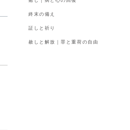
癒し｜病と心の回復
終末の備え
証しと祈り
赦しと解放｜罪と重荷の自由