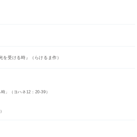
栄光を受ける時』（らけるま作）
」（ヨハネ12：20-39）
0）