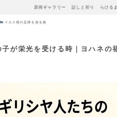
原画ギャラリー
証しと祈り
らける
イエス様の足跡を巡る旅
の子が栄光を受ける時｜ヨハネの