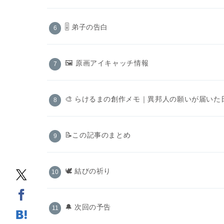
🎚️ 弟子の告白
🖼 原画アイキャッチ情報
🎨 らけるまの創作メモ｜異邦人の願いが届いた
📝この記事のまとめ
🕊️ 結びの祈り
🔔 次回の予告