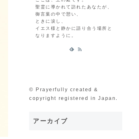
聖霊に導かれて訪れたあなたが、
御言葉の中で憩い、
ときに涙し、
イエス様と静かに語り合う場所と
なりますように。
© Prayerfully created &
copyright registered in Japan.
アーカイブ