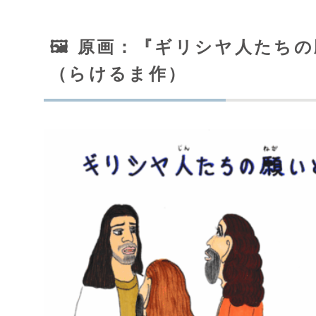
🖼️ 原画：『ギリシヤ人た
（らけるま作）