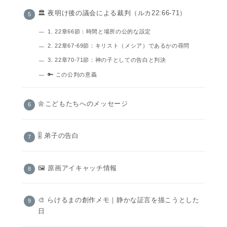
🏛️ 夜明け後の議会による裁判（ルカ22:66-71）
1. 22章66節：時間と場所の公的な設定
2. 22章67-69節：キリスト（メシア）であるかの尋問
3. 22章70-71節：神の子としての告白と判決
🔑 この公判の意義
🌼こどもたちへのメッセージ
🎚️ 弟子の告白
🖼 原画アイキャッチ情報
🎨 らけるまの創作メモ｜静かな証言を描こうとした
日