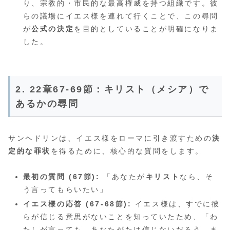
り、宗教的・市民的な最高権威を持つ組織です。彼
らの議場にイエス様を連れて行くことで、この尋問
が
公式の決定
を目的としていることが明確になりま
した。
2. 22章67-69節：キリスト（メシア）で
あるかの尋問
サンヘドリンは、イエス様をローマに引き渡すための
決
定的な罪状
を得るために、核心的な質問をします。
最初の質問 (67節):
「あなたが
キリスト
なら、そ
う言ってもらいたい」
イエス様の応答 (67-68節):
イエス様は、すでに彼
らが信じる意思がないことを知っていたため、「わ
たしが言っても、あなたがたは信じないだろう。ま