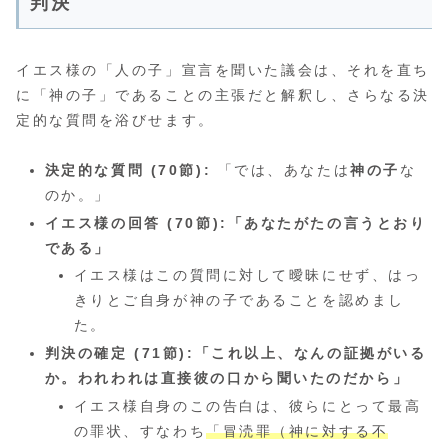
判決
イエス様の「人の子」宣言を聞いた議会は、それを直ち
に「神の子」であることの主張だと解釈し、さらなる決
定的な質問を浴びせます。
決定的な質問 (70節):
「では、あなたは
神の子
な
のか。」
イエス様の回答 (70節):「あなたがたの言うとおり
である」
イエス様はこの質問に対して曖昧にせず、はっ
きりとご自身が神の子であることを認めまし
た。
判決の確定 (71節):「これ以上、なんの証拠がいる
か。われわれは直接彼の口から聞いたのだから」
イエス様自身のこの告白は、彼らにとって最高
の罪状、すなわち
「冒涜罪（神に対する不