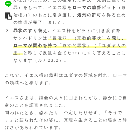
がなかったため、この確定した判決（死刑に値する
罪）をもって、イエス様を
ローマの総督ピラト
（政
治権力）のもとに引き渡し、
処刑の許可
を得るため
の準備が完了しました。
罪状のすり替え:
イエス様をピラトに引き渡す際、
サンヘドリンは
「冒涜罪」（宗教的罪状）
を隠し、
ローマが関心を持つ
「政治的罪状」
（
「ユダヤ人の
王」
と称して反乱を企てた罪）にすり替えることに
なります（ルカ23:2）。
これで、イエス様の裁判はユダヤの領域を離れ、ローマ
の領域へと移ります。
イエスさまは、議会の人々に囲まれながら、静かにご自
身のことを証言されました。
問われたとき、恐れたり、否定したりせず、「そうで
す」と語られたその姿に、真理を生きることの強さと静
けさがあらわれています。