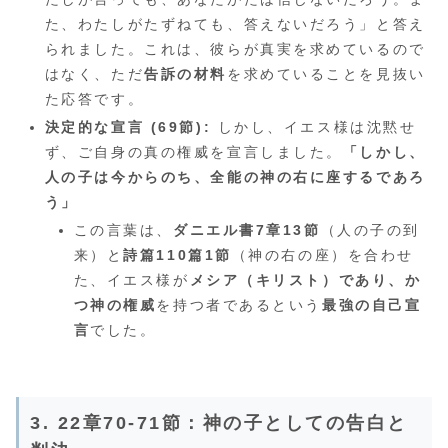
た、わたしがたずねても、答えないだろう」と答え
られました。これは、彼らが真実を求めているので
はなく、ただ
告訴の材料
を求めていることを見抜い
た応答です。
決定的な宣言 (69節):
しかし、イエス様は沈黙せ
ず、ご自身の真の権威を宣言しました。
「しかし、
人の子は今からのち、全能の神の右に座するであろ
う」
この言葉は、
ダニエル書7章13節
（人の子の到
来）と
詩篇110篇1節
（神の右の座）を合わせ
た、イエス様が
メシア（キリスト）であり、か
つ神の権威
を持つ者であるという
最強の自己宣
言
でした。
3. 22章70-71節：神の子としての告白と