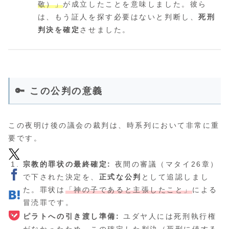
敬）」
が成立したことを意味しました。彼ら
は、もう証人を探す必要はないと判断し、
死刑
判決を確定
させました。
🔑 この公判の意義
この夜明け後の議会の裁判は、時系列において非常に重
要です。
宗教的罪状の最終確定:
夜間の審議（マタイ26章）
で下された決定を、
正式な公判
として追認しまし
た。罪状は
「神の子であると主張したこと」
による
冒涜罪です。
ピラトへの引き渡し準備:
ユダヤ人には死刑執行権