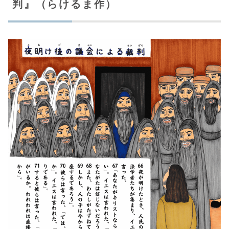
判』（らけるま作）