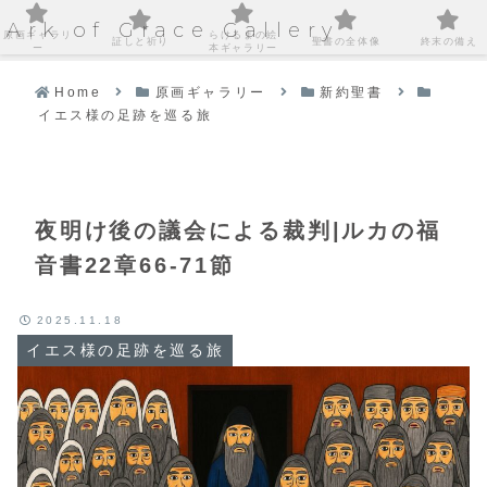
Ark of Grace Gallery
原画ギャラリ
らけるまの絵
証しと祈り
聖書の全体像
終末の備え
ー
本ギャラリー
Home
原画ギャラリー
新約聖書
イエス様の足跡を巡る旅
夜明け後の議会による裁判|ルカの福
音書22章66-71節
2025.11.18
イエス様の足跡を巡る旅