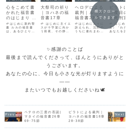
心をこめて書
大祭司の祈り
ヘロデによる
ピラトに
横スクロー
かれた福音書
｜ヨハネの福
裁判｜ルカの
二度目の
のはじまり –
音書17章
福音書23章6-
と死刑宣
ルできます
テオピロへの
12節
ヨハネの
🌱はじめに新約聖
🌱 はじめに主イエ
🌱はじめに人々に
🌱 はじめ
献辞
書 ルカの福音書
スが十字架に向か
訴えられ、沈黙の
書18章39
文）「わた
は、あるひとりの
う前夜、その静か
うちに連れまわさ
あなたを許
章16節
人へ宛てた、やさ
な夜に、天を仰い
れる主イエス。そ
がある」とい
しい手紙のように
で祈られた祈りが
の歩みは屈辱に満
ラト の言葉
始まります。「テ
あります。それ
ちていますが、そ
がて十字架
オピロ閣下」と呼
は、ご自身のため
こには神の御子と
へとつなが
✨感謝のことば
ばれるその人物に
に、弟子たちのた
しての威厳と、十
きます。無
向けて、誠実に綴
めに、そして将来
字架への従順が静
言しながら
最後まで読んでくださって、ほんとうにありがと
られた言葉は、今
信じるすべての人
かに輝いていま
衆の叫びに
を生きるわたした
のために捧げられ
す。今回は、ピラ
罪なき イエ
うございます。
ちの心にも、静か
た祈り――「大祭
トからヘロデへと
リスト が死
にあたたかく届い
司の祈り」として
送られたイエスの
められるこ
あなたの心に、今日も小さな光が灯りますように
てきます。今回
知られるこの場面
姿に、御国の王の
は、私たち
は、そんな福音書
は、神の愛と救
深いご計画を見つ
と罪、...
の...
い...
め...
――
またいつでもお越しくださいね🕊️
ペテロの三度の否認|
ピラトによる裁判｜
マタイの福音書26章
ヨハネの福音書18章
69-75節
28-38節