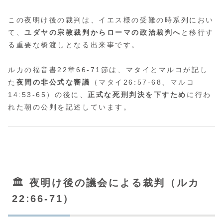
この夜明け後の裁判は、イエス様の受難の時系列におい
て、
ユダヤの宗教裁判からローマの政治裁判へ
と移行す
る重要な橋渡しとなる出来事です。
ルカの福音書22章66-71節は、マタイとマルコが記し
た
夜間の非公式な審議
（マタイ26:57-68、マルコ
14:53-65）の後に、
正式な死刑判決を下すため
に行わ
れた朝の公判を記述しています。
🏛️ 夜明け後の議会による裁判（ルカ
22:66-71）