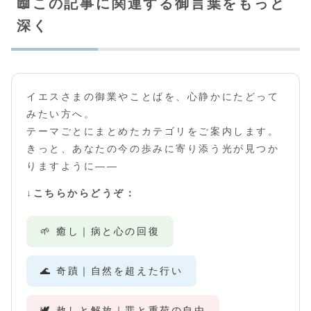
📖この記事に関連する御言葉をもっと
深く
イエスさまの御業やことばを、心静かにたどって
みたい方へ。
テーマごとにまとめたカテゴリをご案内します。
きっと、あなたの今の歩みに寄り添う光が見つか
りますように――
↓こちらからどうぞ：
🌱 癒し｜病と心の回復
🌊 奇蹟｜自然を超えた行い
🕊️ 赦しと解放｜罪と重荷の自由