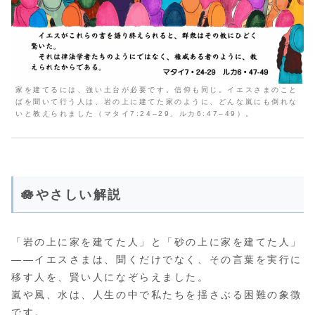
家を建てるには、強い土台が必要です。信仰も同じ。イエスさまのこと
ばを聞いて行う人は、岩の上に建てた家のように、どんな嵐にも倒れな
いと教えられました（マタイ7:24–29、ルカ6:47–49）。
🪷やさしい解説
「岩の上に家を建てた人」と「砂の上に家を建てた人」
――イエスさまは、聞くだけでなく、その言葉を実行に
移す人を、賢い人になぞらえました。
嵐や風、水は、人生の中で私たちを揺さぶる困難の象徴
です。