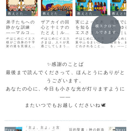
教えとたとえ話｜心に届くことば
教えとたとえ話｜心に届くことば
教えとたとえ話｜心に届くことば
教えとたとえ話｜心に届くことば
弟子たちへの
ザアカイの回
実によって木
復讐では
横スクロー
静かな訓練
心と十ミナの
を知る ― イ
く、ゆる
――マルコ9
たとえ｜ルカ
エスさまが教
愛へ｜山
ルできます
章とマタイ18
の福音書19章
えた「本当の
説教に学
🌱はじめにイエス
🌱はじめにイエス
🌱はじめに人の言
🌱はじめに
章に見る、へ
様がご自身の十字
1-28節
さまは、人々が見
姿」の見分け
葉やふるまいにま
エスの教
は目を、歯
架の道を見据えな
過ごしてしまうよ
どわされることな
を」――こ
りくだりと赦
方
がら、それでも弟
うな心の叫びに
く、その「実」に
ばは、正義
しの教え
子たち一人ひとり
も、深く応えてく
よって、その人の
もとに語ら
の心に目を留め、
ださるお方です。
心を見つめる――
た復讐の原
静かに語りかけら
今日の物語に登場
イエスさまは、そ
た。けれど
✨感謝のことば
れた時期がありま
するザアカイは、
んな深くてやさし
スさまは、
す。マルコの福音
誰からも嫌われ、
い知恵を、木と実
真っ向から
最後まで読んでくださって、ほんとうにありがと
書9章とマタイの
罪人とされていた
のたとえで語られ
道を示され
福音書18章は、そ
人でした。そんな
ました。どんな言
た。「悪人
うございます。
のような大切な教
彼に、イエスさま
葉よりも、どんな
かうな。右
えが詰まった場面
は真っすぐ目を向
装いよりも、その
打たれたら
あなたの心に、今日も小さな光が灯りますように
です。ここには、
けてくださいま
人が日々どんな実
頬をも向け
「誰が一番偉い...
す。そして、たと
を結んでいるか
い」この教
え話...
で...
理屈...
――
またいつでもお越しくださいね🕊️
「主よ、主よ」と言
旧約聖書：神の創造