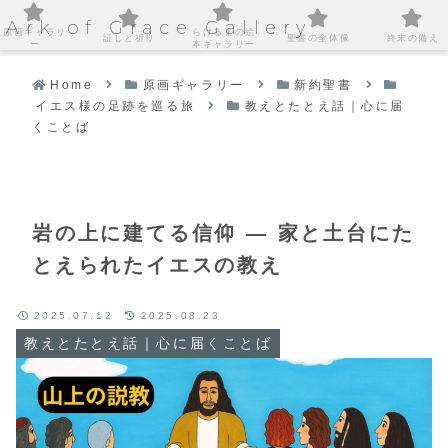
Ark of Grace Gallery
原画ギャラリ
らけるまの絵
証しと祈り
聖書の全体像
終末の備え
ー
本ギャラリー
Home
原画ギャラリー
新約聖書
イエス様の足跡を巡る旅
教えとたとえ話｜心に届
くことば
岩の上に建てる信仰 ― 家と土台にた
とえられたイエスの教え
2025.07.12
2025.08.23
教えとたとえ話｜心に届くことば