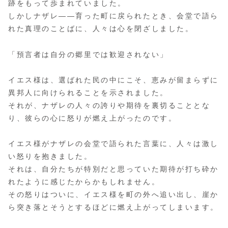
跡をもって歩まれていました。
しかしナザレ――育った町に戻られたとき、会堂で語ら
れた真理のことばに、人々は心を閉ざしました。
「預言者は自分の郷里では歓迎されない」
イエス様は、選ばれた民の中にこそ、恵みが留まらずに
異邦人に向けられることを示されました。
それが、ナザレの人々の誇りや期待を裏切ることとな
り、彼らの心に怒りが燃え上がったのです。
イエス様がナザレの会堂で語られた言葉に、人々は激し
い怒りを抱きました。
それは、自分たちが特別だと思っていた期待が打ち砕か
れたように感じたからかもしれません。
その怒りはついに、イエス様を町の外へ追い出し、崖か
ら突き落とそうとするほどに燃え上がってしまいます。