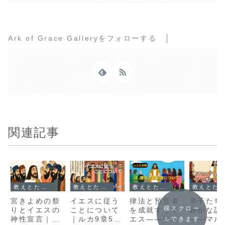
Ark of Grace Galleryをフォローする
関連記事
教えとたとえ話｜心に届くことば
教えとたとえ話｜心に届くことば
教えとたとえ話｜心に届くことば
教えとたとえ話｜心に届くことば
宮きよめの祭
イエスに従う
律法と預言者
弟子たち
横スクロー
りとイエスの
ことについて
を成就するイ
静かな訓
神性宣言｜ヨ
｜ルカ9章57–
エス――神の
――マル
ルできます