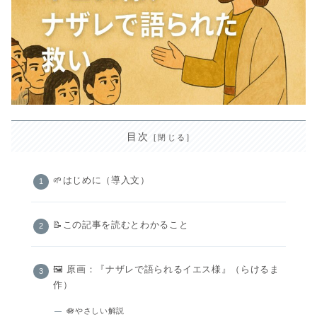
目次
🌱はじめに（導入文）
📝この記事を読むとわかること
🖼️ 原画：『ナザレで語られるイエス様』（らけるま
作）
🪷やさしい解説