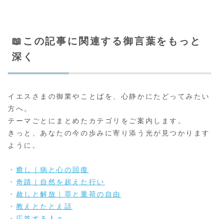
📖この記事に関連する御言葉をもっと
深く
イエスさまの御業やことばを、心静かにたどってみたい
方へ。
テーマごとにまとめたカテゴリをご案内します。
きっと、あなたの今の歩みに寄り添う光が見つかります
ように。
・
癒し｜病と心の回復
・
奇蹟｜自然を超えた行い
・
赦しと解放｜罪と重荷の自由
・
教えとたとえ話
・
応答する人々