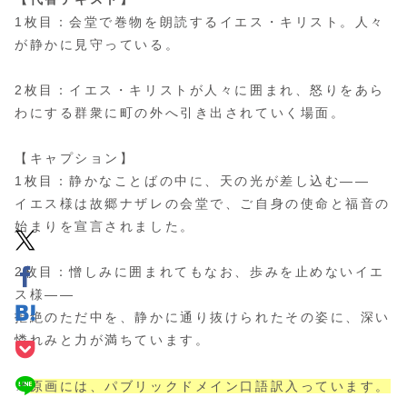
1枚目：会堂で巻物を朗読するイエス・キリスト。人々
が静かに見守っている。
2枚目：イエス・キリストが人々に囲まれ、怒りをあら
わにする群衆に町の外へ引き出されていく場面。
【キャプション】
1枚目：静かなことばの中に、天の光が差し込む――
イエス様は故郷ナザレの会堂で、ご自身の使命と福音の
始まりを宣言されました。
2枚目：憎しみに囲まれてもなお、歩みを止めないイエ
ス様――
拒絶のただ中を、静かに通り抜けられたその姿に、深い
憐れみと力が満ちています。
📌
原画には、パブリックドメイン口語訳入っています。