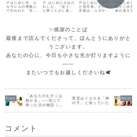
ハネの福音書
62
ことばの深み
章とマタ
🌱はじめに冬、エ
🌱 はじめに人はだ
🌱はじめに「律法
🌱はじめに
10章22-39節
ルサレムの神殿に
れしも、「従う」
に生きる
と預言者」という
章に見る
様がご自身
て行われた「宮き
と聞くと少し迷い
言葉は、ユダヤの
架の道を見
りくだり
よめの祭り」。そ
や不安を覚えるも
人々にとって、神
がら、それ
しの教え
の神聖な時に、イ
のです。けれど
の教えの中心を表
子たち一人
エスはソロモンの
も、聖書はイエス
すものでした。そ
の心に目を
廊を歩いておられ
に従う歩みを、た
の中に生きていた
静かに語り
✨感謝のことば
ました。しかし、
だの義務ではなく
弟子たちに、イエ
れた時期が
人々の心には不安
「いのちの道」と
スさまはこう語ら
す。マルコ
最後まで読んでくださって、ほんとうにありがと
と疑いが満ちてお
して示していま
れます。「わたし
書9章とマ
り、イエスの語る
す。ルカによる福
が来たのは、それ
福音書18章
うございます。
真理は激しい反発
音書9章57–62に
らを廃棄するため
のような大
を招きます。この
は、イエスに従う
ではなく、成就す
えが詰まっ
あなたの心に、今日も小さな光が灯りますように
箇所は、イエスが
決意についての大
るためです」。イ
です。ここ
ご自身の神性を
切な言葉が記さ...
エスさまは旧約
「誰が一番偉
明...
を...
――
またいつでもお越しくださいね🕊️
「あなたのむすこは
悪霊はイエスを「神
助かる」──信じて
の子」と知っていた
帰った父の物語（ヨ
ハネによる福音書4
章）
コメント