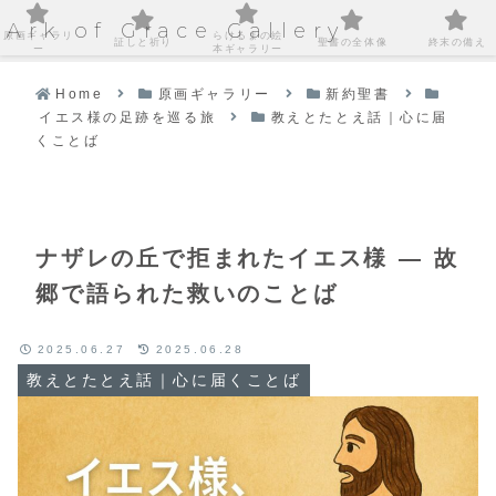
Ark of Grace Gallery
原画ギャラリ
らけるまの絵
証しと祈り
聖書の全体像
終末の備え
ー
本ギャラリー
Home
原画ギャラリー
新約聖書
イエス様の足跡を巡る旅
教えとたとえ話｜心に届
くことば
ナザレの丘で拒まれたイエス様 ― 故
郷で語られた救いのことば
2025.06.27
2025.06.28
教えとたとえ話｜心に届くことば