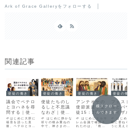
Ark of Grace Galleryをフォローする
関連記事
使徒の働き
使徒の働き
使徒の働き
使徒の働
議会でペテロ
使徒たちのし
アンテオケの
フェスト
横スクロー
とヨハネを尋
るしと不思議
使節派遣｜使
任とパウ
問する｜使徒
なわざ｜使徒
徒15：22-35
カイザル
ルできます
4：1-22
5：12-16
｜使徒25
🌱はじめに大胆に
🌱 はじめに静かな
🌱 はじめにエルサ
🌱 はじめ
福音を語った直
祈りの積み重ねの
レム会議で確認さ
12
断に委ねら
後、ペテロとヨハ
中で、神さまのわ
れたのは、「救い
うに見える
ネは捕えられ、宗
ざは大きく広がっ
は、行いではなく
の中にも、