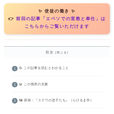
✨ 使徒の働き ✨
👉
前回の記事「エペソでの宣教と奉仕」は
こちらからご覧いただけます
目次
📝 この記事を読むとわかること
📖 この箇所の文脈
🖼️ 原画：『スケワの息子たち』（らけるま作）