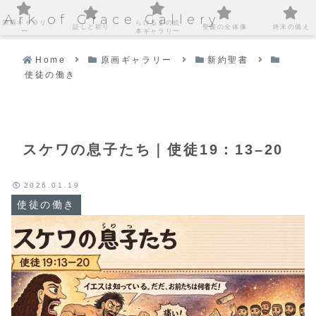
Ark of Grace Gallery
原画ギャラリ
らけるまの絵
証しと祈り
聖書の全体像
終末の備え
ー
本ギャラリー
Home
原画ギャラリー
新約聖書
使徒の働き
スケワの息子たち｜使徒19：13–20
2026.01.19
使徒の働き