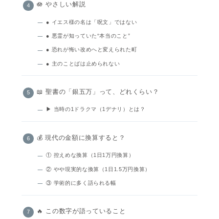
🪷 やさしい解説
● イエス様の名は「呪文」ではない
● 悪霊が知っていた“本当のこと”
● 恐れが悔い改めへと変えられた町
● 主のことばは止められない
📖 聖書の「銀五万」って、どれくらい？
▶ 当時の1ドラクマ（1デナリ）とは？
💰 現代の金額に換算すると？
① 控えめな換算（1日1万円換算）
② やや現実的な換算（1日1.5万円換算）
③ 学術的に多く語られる幅
🔥 この数字が語っていること