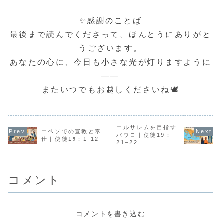
教指導者たちの前
ていきました。初
主イエスの恵みに
の確かなご
に立たされます。
代教会に起こった
よる」という、大
静かに進ん
しかし、彼らは恐
数々の「しるしと
切な真理でした。
す。使徒25
✨感謝のことば
れず、むしろ聖霊
不思議なわざ」
しかし、その決定
は、新しく
に満たされて力強
は、特別な人だけ
は、ただ話し合わ
なったフェ
最後まで読んでくださって、ほんとうにありがと
く語ります。神に
の物語ではなく、
れただけでは終わ
前で、パウ
従うということ
神を信頼する共同
りませんでした。
び訴えを受
うございます。
が、どれほどの信
体の真ん中で起こ
教会は、それをど
いに「カイ
仰と勇気を必要と
った出来事でし
のように伝えるか
の上訴」と
あなたの心に、今日も小さな光が灯りますように
するかを、この記
た。今回は、使徒
にも心を配りまし
きな決断を
事では静かに見つ
の働き5章12〜
た。アンテオケ...
す。それは
めて...
1...
で...
――
またいつでもお越しくださいね🕊️
エルサレムを目指す
エペソでの宣教と奉
パウロ｜使徒19：
仕｜使徒19：1-12
21–22
コメント
コメントを書き込む