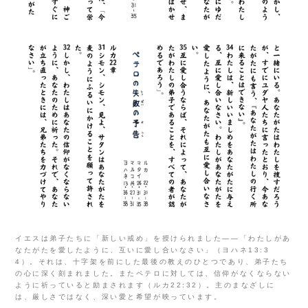
イエスは弟子たちに「新しい戒め」を授けられました――「わたしがあ
なたがたを愛したように、互いに愛し合いなさい」（ヨハネ13:3
4）。それは、十字架を前にした最後の教えのひとつであり、弟子たち
の心に深く刻まれました。またペテロに対しては、信仰がなくならない
ように祈っていると励まされます（ルカ22:32）。主のまなざしに
は、厳しさではなく、深い愛と希望が映っています。