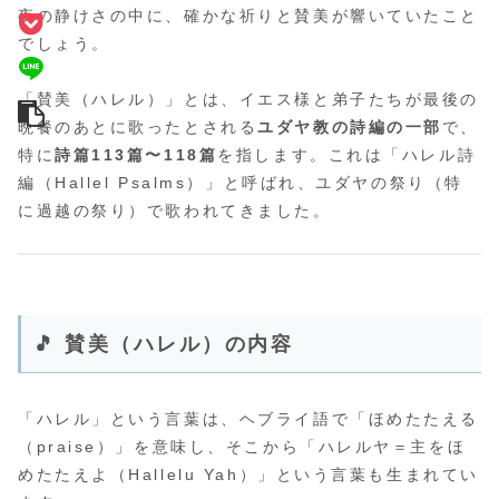
夜の静けさの中に、確かな祈りと賛美が響いていたこと
でしょう。
「賛美（ハレル）」とは、イエス様と弟子たちが最後の
晩餐のあとに歌ったとされる
ユダヤ教の詩編の一部
で、
特に
詩篇113篇〜118篇
を指します。これは「ハレル詩
編（Hallel Psalms）」と呼ばれ、ユダヤの祭り（特
に過越の祭り）で歌われてきました。
🎵 賛美（ハレル）の内容
「ハレル」という言葉は、ヘブライ語で「ほめたたえる
（praise）」を意味し、そこから「ハレルヤ＝主をほ
めたたえよ（Hallelu Yah）」という言葉も生まれてい