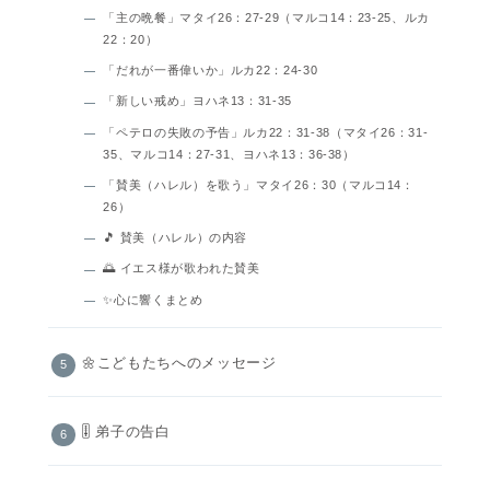
「主の晩餐」マタイ26：27-29（マルコ14：23-25、ルカ
22：20）
「だれが一番偉いか」ルカ22：24-30
「新しい戒め」ヨハネ13：31-35
「ペテロの失敗の予告」ルカ22：31-38（マタイ26：31-
35、マルコ14：27-31、ヨハネ13：36-38）
「賛美（ハレル）を歌う」マタイ26：30（マルコ14：
26）
🎵 賛美（ハレル）の内容
🌅 イエス様が歌われた賛美
✨心に響くまとめ
🌼こどもたちへのメッセージ
🎚️ 弟子の告白