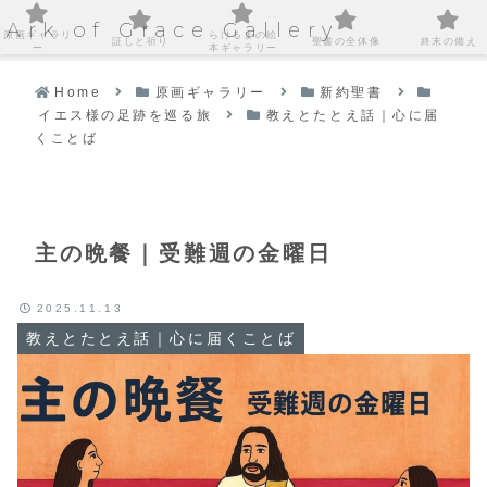
Ark of Grace Gallery
原画ギャラリ
らけるまの絵
証しと祈り
聖書の全体像
終末の備え
ー
本ギャラリー
Home
原画ギャラリー
新約聖書
イエス様の足跡を巡る旅
教えとたとえ話｜心に届
くことば
主の晩餐｜受難週の金曜日
2025.11.13
教えとたとえ話｜心に届くことば