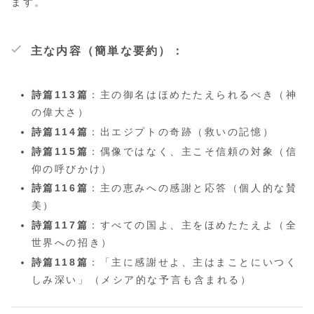
ます。
主な内容（簡単な要約）：
詩篇113篇
：主の御名はほめたたえられるべき（神
の偉大さ）
詩篇114篇
：出エジプトの奇跡（救いの記憶）
詩篇115篇
：偶像ではなく、主こそ信頼の対象（信
仰の呼びかけ）
詩篇116篇
：主の恵みへの感謝と応答（個人的な賛
美）
詩篇117篇
：すべての国よ、主をほめたたえよ（全
世界への招き）
詩篇118篇
：「主に感謝せよ、主はまことにいつく
しみ深い」（メシア的な予言も含まれる）