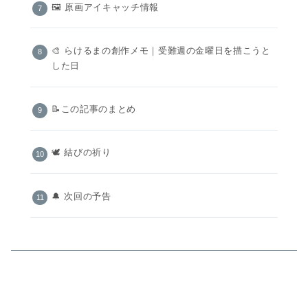
🖼 原画アイキャッチ情報
🎨 らけるまの創作メモ｜受難週の金曜日を描こうと
した日
📝この記事のまとめ
🕊️ 結びの祈り
🔔 次回の予告