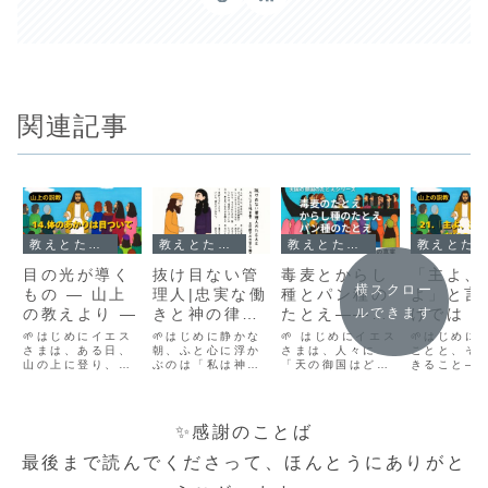
関連記事
教えとたとえ話｜心に届くことば
教えとたとえ話｜心に届くことば
教えとたとえ話｜心に届くことば
教えとたとえ話｜心に届くことば
目の光が導く
抜け目ない管
毒麦とからし
「主よ、
横スクロー
もの ― 山上
理人|忠実な働
種とパン種の
よ」と言
の教えより ―
きと神の律法
たとえ――見
けでは ―
ルできます
の前に（ルカ
えないところ
いに現れ
🌱はじめにイエス
🌱はじめに静かな
🌱 はじめにイエス
🌱はじめに
さまは、ある日、
の福音書16章
朝、ふと心に浮か
で広がる神の
さまは、人々に
仰のかた
ことと、そ
山の上に登り、そ
ぶのは「私は神の
「天の御国はどの
きること―
1-18節）
国の真実
こに集まってきた
前に正直だろう
ようなものか」
ちがいにつ
人々にやさしく語
か？」という問い
を、やさしいたと
イエスさま
りかけました。そ
です。ルカの福音
えを通して語られ
も静かに、
れは「山上の説
書16章では、イエ
ました。それは、
はっきりと
✨感謝のことば
教」と呼ばれ、今
ス様が「抜け目な
私たちの日常にあ
ました。山
も多くの人の心を
い管理人」のたと
る身近なもの――
教のなかで
最後まで読んでくださって、ほんとうにありがと
照らし続けていま
えを語られ、さら
麦、種、パン種
よ、主よ」
す。今回の聖句で
に神の国と律法の
――を通して、神
者がみな御