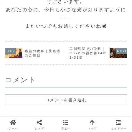
うございます。
は、「目」が心と
真理について教え
さまの深いご計画
るのではな
体のあかりである
ておられます。こ
を教えてくださる
教えられた
あなたの心に、今日も小さな光が灯りますように
ことが語られてい
の箇所を読むと、
愛のことばです。
さま。この
ます。目を通して
見えない御国の
今回は、「毒麦の
は、私たち
私...
価...
たと...
を...
――
またいつでもお越しくださいね🕊️
二階部屋での説教｜
過越の食事｜受難週
ヨハネの福音書14章
の金曜日
1-31節
コメント
コメントを書き込む
ホーム
シェア
目次へ
トップ
サイドバー