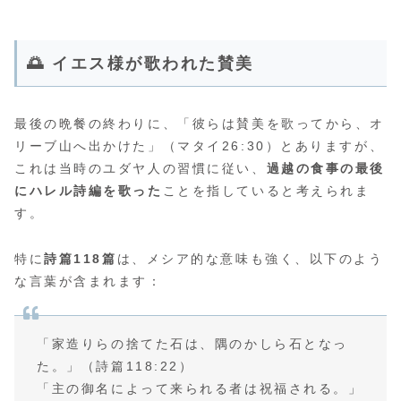
🌅 イエス様が歌われた賛美
最後の晩餐の終わりに、「彼らは賛美を歌ってから、オ
リーブ山へ出かけた」（マタイ26:30）とありますが、
これは当時のユダヤ人の習慣に従い、
過越の食事の最後
にハレル詩編を歌った
ことを指していると考えられま
す。
特に
詩篇118篇
は、メシア的な意味も強く、以下のよう
な言葉が含まれます：
「家造りらの捨てた石は、隅のかしら石となっ
た。」（詩篇118:22）
「主の御名によって来られる者は祝福される。」