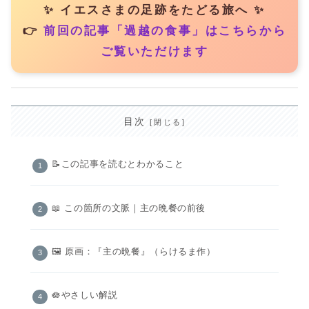
✨ イエスさまの足跡をたどる旅へ ✨
👉
前回の記事「過越の食事」はこちらから
ご覧いただけます
目次
📝この記事を読むとわかること
📖 この箇所の文脈｜主の晩餐の前後
🖼️ 原画：『主の晩餐』（らけるま作）
🪷やさしい解説