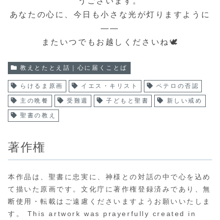
うございます。
あなたの心に、今日も小さな光が灯りますように
――
またいつでもお越しくださいね🕊️
教えとたとえ話｜心に届くことば
らけるま原画
イエス・キリスト
ペテロの否認
主の晩餐
受難週
子どもと聖書
新しい戒め
聖書の教え
著作権
本作品は、聖書に忠実に、神様との対話の中で心を込め
て描いた原画です。文化庁に著作権登録済みであり、無
断使用・転載はご遠慮くださいますようお願いいたしま
す。 This artwork was prayerfully created in