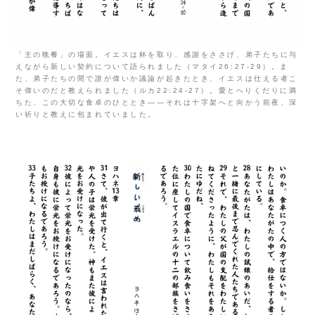
「主の晩餐」の場面。イエスは杯を取り、感謝をささげ、弟子たちに与
えながら新しい契約について語られました（マタイ26:27-29）。ま
た、弟子たちの間で誰が偉いか議論が起きたとき、イエスは仕える者こ
そ偉いのだと教えられました（ルカ22:24-27）。愛とへりくだりに満
ちた、この大切な食卓のひととき――それは十字架へと向かう前夜、深
い祈りと教えに包まれていました。