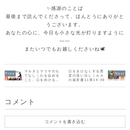
人、心を満たすこ
ださるお方です。
しょうか。イエス
されません
とばを求める人、
今日の物語に登場
様は、群衆に向か
た。弟子た
✨感謝のことば
ただイエスさまの
するザアカイは、
って語られまし
りに駆られ
近くにいたいと願
誰からも嫌われ、
た。「なぜ今の時
呼ぼうとし
最後まで読んでくださって、ほんとうにありがと
う人……。そんな
罪人とされていた
代を見分けようと
が、イエス
群衆を前に、イエ
人でした。そんな
しないのか」と
く制し、別
うございます。
スさまは静かに山
彼に、イエスさま
──。この御言葉に
選ばれまし
に登り、腰を下ろ
は真っすぐ目を向
は、外側の現象で
のできごと
あなたの心に、今日も小さな光が灯りますように
して語りはじめら
けてくださいま
はなく、心の内側
たちに「怒
れます。
す。そして、たと
を見つめるように
はなく「愛
――「ほ...
え話...
と...
も...
――
またいつでもお越しくださいね🕊️
マルタとマリヤのも
口をきけなくする悪
てなし｜心を込める
霊の追い出し｜ルカ
こと、心を向けるこ
の福音書11章14-36
と（ルカ10・38–
42）
コメント
コメントを書き込む