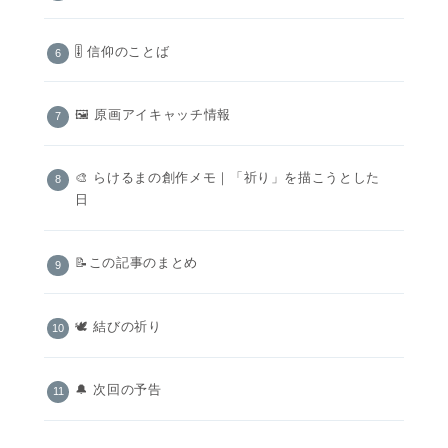
🎚️ 信仰のことば
🖼 原画アイキャッチ情報
🎨 らけるまの創作メモ｜「祈り」を描こうとした
日
📝この記事のまとめ
🕊️ 結びの祈り
🔔 次回の予告