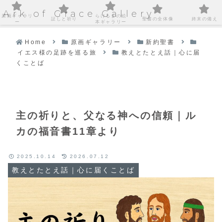
Ark of Grace Gallery
原画ギャラリ
らけるまの絵
証しと祈り
聖書の全体像
終末の備え
ー
本ギャラリー
Home
原画ギャラリー
新約聖書
イエス様の足跡を巡る旅
教えとたとえ話｜心に届
くことば
主の祈りと、父なる神への信頼｜ル
カの福音書11章より
2025.10.14
2026.07.12
教えとたとえ話｜心に届くことば