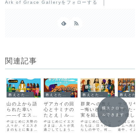
Ark of Grace Galleryをフォローする
関連記事
教えとたとえ話｜心に届くことば
教えとたとえ話｜心に届くことば
教えとたとえ話｜心に届くことば
教えとたとえ話｜心に届くことば
山の上から語
ザアカイの回
群衆への教え
サマリヤ
横スクロー
られた幸い
心と十ミナの
─悔い改めと
まれたイ
――イエスの
たとえ｜ルカ
実を結ぶ心|ル
— 優し
ルできます
やさしいまな
の福音書19章
カの福音書12
ばれた道
🌱はじめに大勢の
🌱はじめにイエス
🌱はじめにわたし
🌱 はじめ
ざしとともに
人々が、イエスさ
1-28節
さまは、人々が見
章54-13章9
たちは、日々の暮
カ9:51‑
レムへ向か
まのもとに集まっ
過ごしてしまうよ
らしの中で、何を
途中、イエ
節
てきていました。
うな心の叫びに
見て、何を判断し
の弟子たち
病をいやされたい
も、深く応えてく
て生きているので
マリヤの村