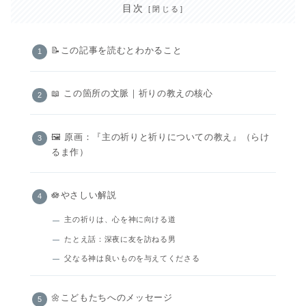
目次
📝この記事を読むとわかること
📖 この箇所の文脈｜祈りの教えの核心
🖼️ 原画：『主の祈りと祈りについての教え』（らけ
るま作）
🪷やさしい解説
主の祈りは、心を神に向ける道
たとえ話：深夜に友を訪ねる男
父なる神は良いものを与えてくださる
🌼こどもたちへのメッセージ