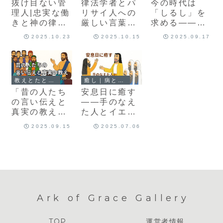
抜け目ない管
律法学者とパ
今の時代は
理人|忠実な働
リサイ人への
「しるし」を
きと神の律法
厳しい言葉｜
求める――パ
の前に（ルカ
ルカ11:37-54
リサイ人とヘ
2025.10.23
2025.10.15
2025.09.17
の福音書16章
の呼びかけ
ロデとのパン
1-18節）
種
教えとたとえ話｜心に届くことば
癒し｜病と心の回復
「昔の人たち
安息日に癒す
の言い伝えと
――手のなえ
真実の教え」
た人とイエス
マルコ7：1–
のまなざし
2025.09.15
2025.07.06
23
Ark of Grace Gallery
TOP
運営者情報