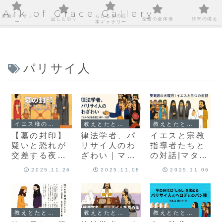
Ark of Grace Gallery
原画ギャラリ
らけるまの絵
証しと祈り
聖書の全体像
終末の備え
ー
本ギャラリー
パリサイ人
イエス様の足跡を巡る旅
教えとたとえ話｜心に届くことば
教えとたとえ話｜心に届くことば
【墓の封印】
律法学者、パ
イエスと宗教
疑いと恐れが
リサイ人のわ
指導者たちと
交差する夜｜
ざわい｜マタ
の対話|マタイ
マタイの福音
イの福音書23
の福音書22章
2025.11.26
2025.11.08
2025.11.06
書27章62-66
章1－39節
15-46
節
教えとたとえ話｜心に届くことば
教えとたとえ話｜心に届くことば
教えとたとえ話｜心に届くことば