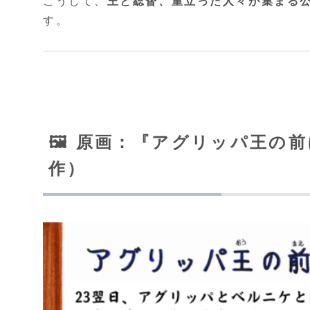
こうして、
王と総督、重立った人々が集まる
す。
🖼️ 原画：『アグリッパ王
作）