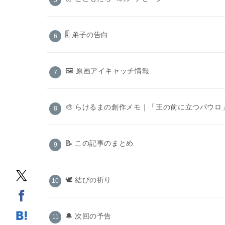
🎚️ 弟子の告白
🖼 原画アイキャッチ情報
🎨 らけるまの創作メモ｜「王の前に立つパウ
📝 この記事のまとめ
🕊️ 結びの祈り
🔔 次回の予告