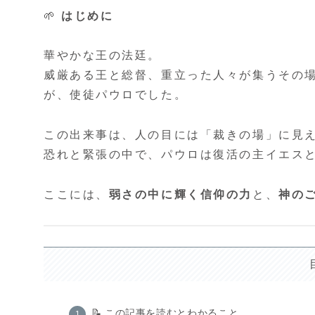
🌱
はじめに
華やかな王の法廷。
威厳ある王と総督、重立った人々が集うその
が、使徒パウロでした。
この出来事は、人の目には「裁きの場」に見
恐れと緊張の中で、パウロは復活の主イエス
ここには、
弱さの中に輝く信仰の力
と、
神の
📝 この記事を読むとわかること