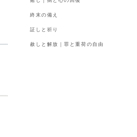
癒し｜病と心の回復
終末の備え
証しと祈り
赦しと解放｜罪と重荷の自由