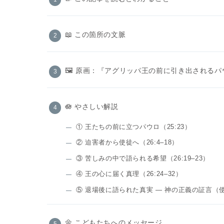
📖 この箇所の文脈
🖼️ 原画：『アグリッパ王の前に引き出される
🪷 やさしい解説
① 王たちの前に立つパウロ（25:23）
② 迫害者から使徒へ（26:4–18）
③ 苦しみの中で語られる希望（26:19–23）
④ 王の心に届く真理（26:24–32）
⑤ 退場後に語られた真実 ― 神の正義の証言（使徒2
🌼 こどもたちへのメッセージ