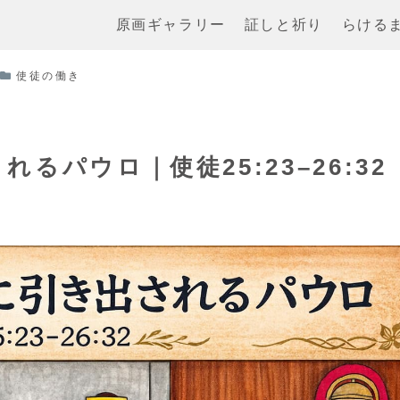
原画ギャラリー
証しと祈り
らける
使徒の働き
パウロ｜使徒25:23–26:32