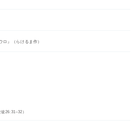
パウロ』（らけるま作）
6:31–32）