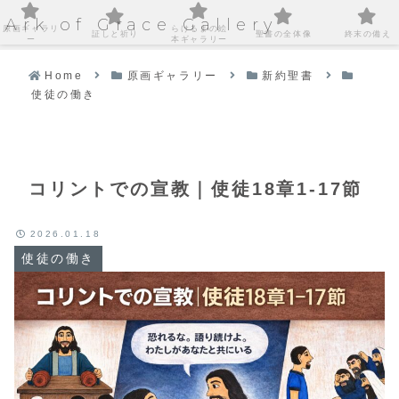
Ark of Grace Gallery
原画ギャラリ
らけるまの絵
証しと祈り
聖書の全体像
終末の備え
ー
本ギャラリー
Home
原画ギャラリー
新約聖書
使徒の働き
コリントでの宣教｜使徒18章1-17節
2026.01.18
使徒の働き