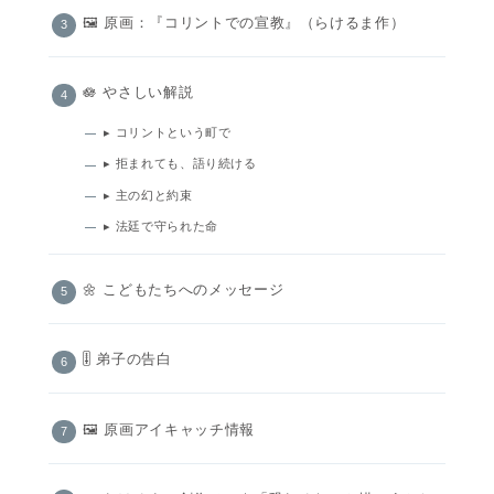
🖼️ 原画：『コリントでの宣教』（らけるま作）
🪷 やさしい解説
▸ コリントという町で
▸ 拒まれても、語り続ける
▸ 主の幻と約束
▸ 法廷で守られた命
🌼 こどもたちへのメッセージ
🎚️ 弟子の告白
🖼 原画アイキャッチ情報