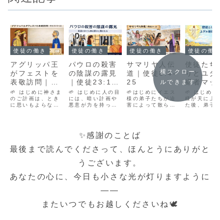
使徒の働き
使徒の働き
使徒の働き
使徒の働
アグリッパ王
パウロの殺害
サマリヤ人伝
使徒たち
横スクロー
がフェストを
の陰謀の露見
道｜使徒8:4-
りとユダ
表敬訪問｜使
｜使徒23:12-
25
継者マッ
ルできます
徒25:13-22
22
｜使徒1：
🌱 はじめに神さま
🌱 はじめに人の目
🌱はじめにイエス
🌱 はじめ
のご計画は、とき
には、暗い計画や
様の弟子たちが迫
26
様が天に上
に思いもよらない
悪意が力を持って
害によって散らさ
た後、弟子
人々の出会いを通
いるように見える
れる中で、思いが
深い祈りの
して進められま
ことがあります。
けない場所で御言
これからの
す。使徒25章後半
けれど聖書は、ど
葉が力強く宣べ伝
始めました
では、囚われの身
んなに巧妙な陰謀
えられていきまし
合わせて祈
✨感謝のことば
であるパウロの存
の中にも、神の光
た。ユダヤ人とは
つ、裏切り
在が、王と総督と
が静かに差し込む
違う背景を持つサ
の後継者を
最後まで読んでくださって、ほんとうにありがと
いう大きな権力者
ことを教えてくれ
マリヤ人たちに
という大切
たちの前に静かに
ます。使徒23章
も、神の恵みは注
に向き合っ
うございます。
置かれていきま
12〜22節では、
がれていきます。
の姿から、
す。華やかな表敬
パウロを殺そうと
✨ 使徒の働き ✨
も祈りと従
あなたの心に、今日も小さな光が灯りますように
訪問の裏で、神さ
する恐ろしい陰謀
👉 前回の記事「サ
いて学ぶこ
まは福音のため
が企てられま...
ウロが教会...
きます。📝 
の...
の...
――
またいつでもお越しくださいね🕊️