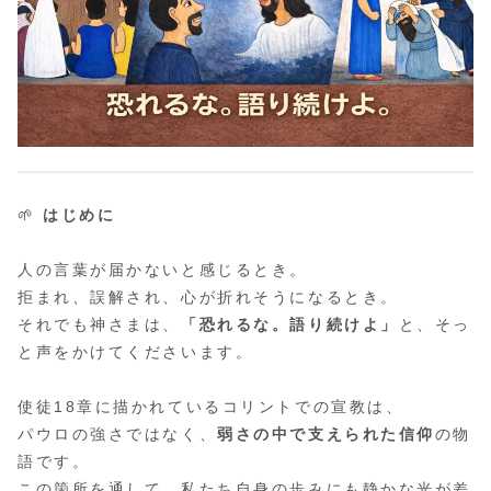
🌱
はじめに
人の言葉が届かないと感じるとき。
拒まれ、誤解され、心が折れそうになるとき。
それでも神さまは、
「恐れるな。語り続けよ」
と、そっ
と声をかけてくださいます。
使徒18章に描かれているコリントでの宣教は、
パウロの強さではなく、
弱さの中で支えられた信仰
の物
語です。
この箇所を通して、私たち自身の歩みにも静かな光が差