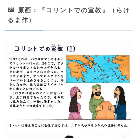
🖼️ 原画：『コリントでの宣教』（らけ
るま作）