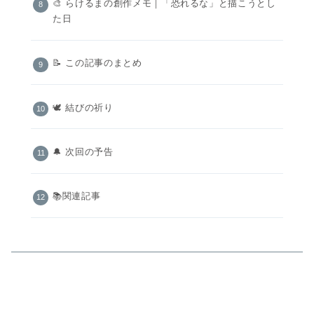
🎨 らけるまの創作メモ｜「恐れるな」と描こうとし
た日
📝 この記事のまとめ
🕊️ 結びの祈り
🔔 次回の予告
📚関連記事