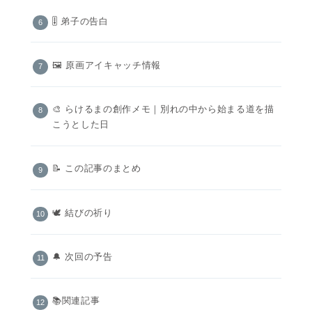
🎚️ 弟子の告白
🖼 原画アイキャッチ情報
🎨 らけるまの創作メモ｜別れの中から始まる道を描
こうとした日
📝 この記事のまとめ
🕊️ 結びの祈り
🔔 次回の予告
📚関連記事