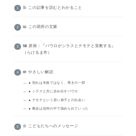
📝 この記事を読むとわかること
📖 この箇所の文脈
🖼️ 原画：『パウロがシラスとテモテと宣教する』
（らけるま作）
🪷 やさしい解説
● 別れは失敗ではなく、導きの一部
● シラスと共に歩み出すパウロ
● テモテという若い弟子との出会い
● 教会は信仰の中で強められていった
🌼 こどもたちへのメッセージ