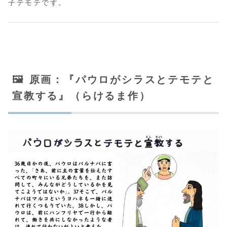
子テモテです。
🖼️ 原画：『パウロがシラスとテモテと
宣教する』（らけるま作）