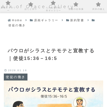
Ark of Grace Gallery
原画ギャラリ
らけるまの絵
証しと祈り
聖書の全体像
終末の備え
ー
本ギャラリー
Home
原画ギャラリー
新約聖書
使徒の働き
パウロがシラスとテモテと宣教する
｜使徒15:36－16:5
2026.01.16
使徒の働き