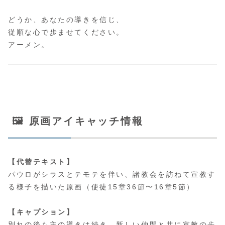
どうか、あなたの導きを信じ、
従順な心で歩ませてください。
アーメン。
🖼 原画アイキャッチ情報
【代替テキスト】
パウロがシラスとテモテを伴い、諸教会を訪ねて宣教す
る様子を描いた原画（使徒15章36節〜16章5節）
【キャプション】
別れの後も主の導きは続き、新しい仲間と共に宣教の歩