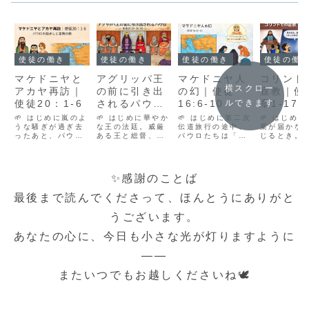
使徒の働き
使徒の働き
使徒の働き
使徒の働
マケドニヤと
アグリッパ王
マケドニヤ人
コリント
横スクロー
アカヤ再訪｜
の前に引き出
の幻｜使徒
宣教｜使
使徒20：1-6
されるパウロ
16:6-10
章1-17
ルできます
｜使徒
🌱 はじめに嵐のよ
🌱 はじめに華やか
🌱 はじめに第二次
🌱 はじめ
うな騒ぎが過ぎ去
25:23–26:32
な王の法廷。威厳
伝道旅行の途中、
葉が届かな
ったあと、パウロ
ある王と総督、重
パウロたちは「行
じるとき。
は再び歩き出しま
立った人々が集う
きたい」と願った
れ、誤解さ
した。それは、華
その場に、鎖につ
道を、次々と閉ざ
が折れそう
やかな旅ではな
ながれた一人の囚
されていきます。
とき。それ
く、傷ついた教会
人が立たされま
アジアでも、ビテ
さまは、「
✨感謝のことば
を励まし、信仰を
す。それが、使徒
ニヤでもなく、ど
な。語り続
確かめ合うための
パウロでした。こ
こへ進めばよいの
と、そっと
最後まで読んでくださって、ほんとうにありがと
再訪でした。マケ
の出来事は、人の
か分からない――
けてくださ
ドニヤとアカヤ。
目には「裁きの
そんな夜、神は一
す。使徒18
うございます。
すでに福音が語ら
場」に見えます
つの幻を通して、
かれている
れ、涙と喜びが積
が、神さまの目に
彼らに新しい道を
トでの宣教
あなたの心に、今日も小さな光が灯りますように
み重ねられた地
は救いの証しの場
示されました。そ
ウロの強さ
を、パウロはもう
でした。恐れと緊
れが「マケドニ...
く、弱さの
一...
張の...
支...
――
またいつでもお越しくださいね🕊️