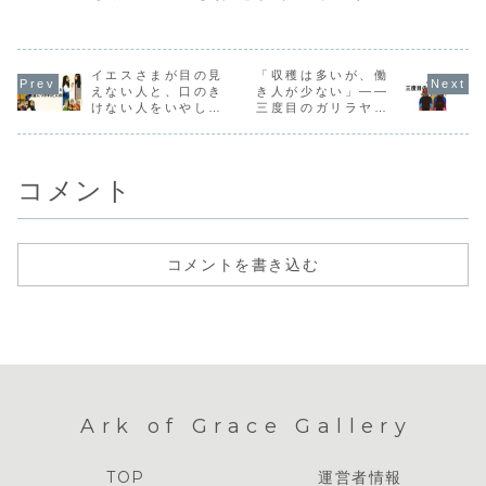
イエスさまが目の見
「収穫は多いが、働
えない人と、口のき
き人が少ない」――
けない人をいやした
三度目のガリラヤ宣
日
教（マタイ9:35–
11:1）
コメント
コメントを書き込む
Ark of Grace Gallery
TOP
運営者情報