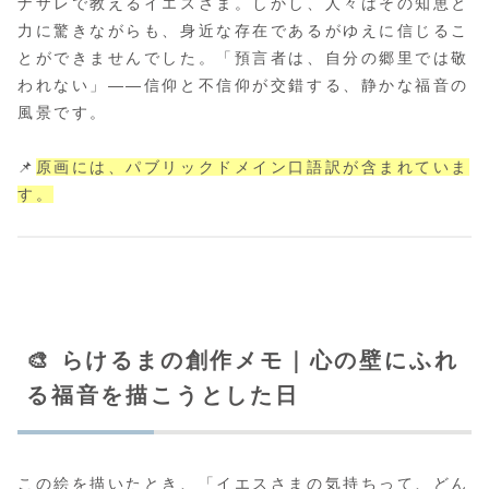
ナザレで教えるイエスさま。しかし、人々はその知恵と
力に驚きながらも、身近な存在であるがゆえに信じるこ
とができませんでした。「預言者は、自分の郷里では敬
われない」――信仰と不信仰が交錯する、静かな福音の
風景です。
📌
原画には、パブリックドメイン口語訳が含まれていま
す。
🎨 らけるまの創作メモ｜心の壁にふれ
る福音を描こうとした日
この絵を描いたとき、「イエスさまの気持ちって、どん