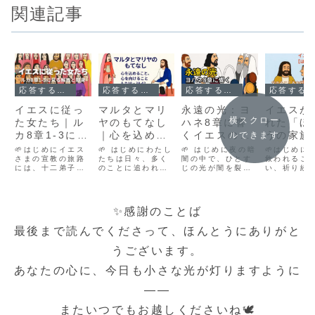
関連記事
応答する人々｜主に従う人生の始まり
応答する人々｜主に従う人生の始まり
応答する人々｜主に従う人生の始まり
応答する人々｜主に従う人生の始まり
イエスに従っ
マルタとマリ
永遠の光：ヨ
イエスが
横スクロー
た女たち｜ル
ヤのもてなし
ハネ8章に響
れた「ほ
カ8章1-3に見
｜心を込める
くイエスのこ
うの家族
ルできます
る解放と献身
こと、心を向
とば
――マタ
🌱はじめにイエス
🌱 はじめにわたし
🌱 はじめに夜の暗
🌱はじめに
さまの宣教の旅路
けること（ル
たちは日々、多く
闇の中で、ひとす
章に見る
救われるこ
には、十二弟子だ
のことに追われて
じの光が闇を裂く
い、祈り続
カ10・38–
と希望
けでなく、女性た
過ごしています。
ように、イエスの
るけれど、
42）
ちも共に歩んでい
家族のこと、仕事
語る言葉は私たち
か届かない
ました。ルカ8章
のこと、周りの人
の心を照らしま
そんな葛藤
1-3は、見過ごさ
のために心を尽く
す。ヨハネ8章の
あるクリス
✨感謝のことば
れやすい箇所です
すことは、とても
物語は、ただ過去
にとって、
が、イエスに従っ
尊いことです。け
の出来事ではな
様が語られ
最後まで読んでくださって、ほんとうにありがと
た女たちの姿が静
れども、心がいっ
く、今を生きる私
言葉は、深
かに記されていま
ぱいになってしま
たちにも深く問い
となること
うございます。
す。彼女たちは癒
うとき――イエス
かけてきます。
う。「わた
され、解放され、
さまは、そんな私
「私は世の光で
母、わたし
あなたの心に、今日も小さな光が灯りますように
そして自分の財産
たちにやさしく語
す」「真理による
たちは…神
をもって主に仕...
りかけてくださ...
自由」「アブラハ
を行う者で
ムが生...
（マ...
――
またいつでもお越しくださいね🕊️