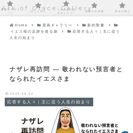
Ark of Grace Gallery
原画ギャラリ
らけるまの絵
証しと祈り
聖書の全体像
終末の備え
ー
本ギャラリー
Home
原画ギャラリー
新約聖書
イエス様の足跡を巡る旅
応答する人々｜主に従う
人生の始まり
ナザレ再訪問 ― 敬われない預言者と
なられたイエスさま
2025.09.02
応答する人々｜主に従う人生の始まり