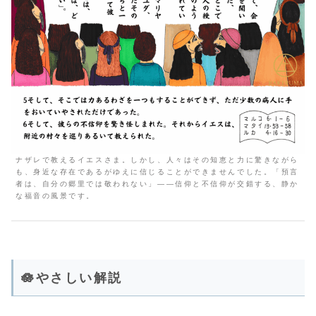
ナザレで教えるイエスさま。しかし、人々はその知恵と力に驚きながら
も、身近な存在であるがゆえに信じることができませんでした。「預言
者は、自分の郷里では敬われない」――信仰と不信仰が交錯する、静か
な福音の風景です。
🪷やさしい解説