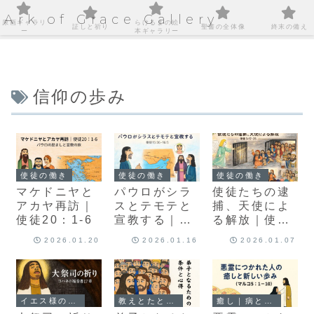
Ark of Grace Gallery
原画ギャラリ
らけるまの絵
証しと祈り
聖書の全体像
終末の備え
ー
本ギャラリー
信仰の歩み
使徒の働き
使徒の働き
使徒の働き
マケドニヤと
パウロがシラ
使徒たちの逮
アカヤ再訪｜
スとテモテと
捕、天使によ
使徒20：1-6
宣教する｜使
る解放｜使徒
徒15:36－
5：17-25
2026.01.20
2026.01.16
2026.01.07
16:5
イエス様の足跡を巡る旅
教えとたとえ話｜心に届くことば
癒し｜病と心の回復