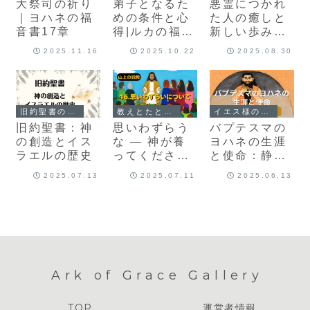
大祭司の祈り
弟子となるた
悪霊につかれ
｜ヨハネの福
めの条件と心
た人の癒しと
音書17章
得|ルカの福音
新しい歩み｜
書14章25‑35
マルコ5：1-
2025.11.16
2025.10.22
2025.08.30
20
旧約聖書の物語
教えとたとえ話｜心に届くことば
イエス様の足跡を巡る旅
旧約聖書：神
思いわずらう
バプテスマの
の創造とイス
な ― 神が養
ヨハネの生涯
ラエルの歴史
ってくださる
と使命：静か
から ―
に備えた預言
2025.07.13
2025.07.11
2025.06.13
者の道
Ark of Grace Gallery
TOP
運営者情報