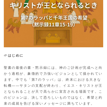
🌱
はじめに
聖書の最後の書・黙示録には、神のご計画が完成へと向
かう過程が、象徴的で力強いビジョンとして描かれてい
ます。中でも「第7のラッパ」は、終末における大きな
転機――サタンの支配が終わり、イエス・キリストが王
となられることが天で高らかに宣言される場面です。こ
のビジョンは、決して恐ろしいものではなく、希望と約
束の成就を告げる深いメッセージに満ちています。