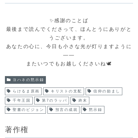
✨感謝のことば
最後まで読んでくださって、ほんとうにありがと
うございます。
あなたの心に、今日も小さな光が灯りますように
――
またいつでもお越しくださいね🕊️
ヨハネの黙示録
らけるま原画
キリストの支配
信仰の励まし
千年王国
第7のラッパ
終末
聖書のビジョン
預言の成就
黙示録
著作権