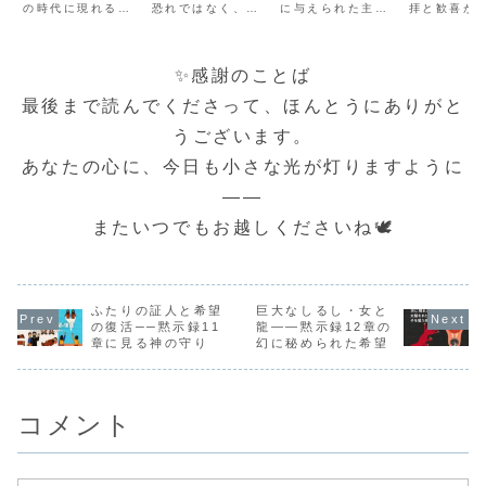
の時代に現れる
恐れではなく、希
に与えられた主の
拝と歓喜が
偽りの支配者
「反キリスト」の
望の光を描く啓示
言葉は、信仰に忠
います。地
姿を描いていま
の書です。神の霊
実であった者への
苦しみと混
す。その存在は、
に導かれて、ヨハ
深い愛と報いの約
中にあって
人々を惑わし、神
ネが見た幻の中に
束に満ちていま
には変わら
✨感謝のことば
に敵対する力を持
は、時を超えて語
す。厳しい時代の
の光があり
って世界を支配し
りかける主のまな
中でも、神の御言
た。その中
最後まで読んでくださって、ほんとうにありがと
ようとします。し
ざしと語りがあり
葉を守り、御名を
は、「小羊
かし、聖書はこの
ます。今回は、黙
否まなかった教会
ばれるイエ
うございます。
獣の背後にある真
示録の冒頭でヨハ
に対して、主は大
リストの愛
実と、信仰を持つ
ネが出会った「人
きな慰めと希望を
会との麗し
あなたの心に、今日も小さな光が灯りますように
者たちへの励まし
の子のような方」
語られました。📜
つきが、婚
も同時に伝えてく
に焦点をあて、...
7つの教会と教...
う形で描か
れ...
ま...
――
またいつでもお越しくださいね🕊️
ふたりの証人と希望
巨大なしるし・女と
の復活──黙示録11
龍――黙示録12章の
章に見る神の守り
幻に秘められた希望
コメント