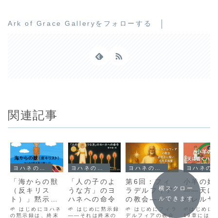
Ark of Grace Galleryをフォローする
関連記事
ヨハネの黙示録
ヨハネの黙示録
ヨハネの黙示録
ヨハネの黙示録
「海からの獣
「人の子のよ
第6回：フィ
小羊の婚
横スクロー
（反キリス
うな方」のヨ
ラデルフィア
――天に
ト）」黙示録
ハネへの命令
の教会――忠
ハレルヤ
ルできます
13章1–10｜
実さに報いら
（黙示録
🌱 はじめにヨハネ
🌱 はじめに黙示録
🌱 はじめにフィラ
🌱はじめに
終末に現れる
の黙示録は、終末
――それは終末の
れる約束
デルフィアの教会
1-10）
19章には、