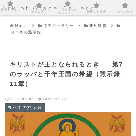
Ark of Grace Gallery
原画ギャラリ
らけるまの絵
証しと祈り
聖書の全体像
終末の備え
ー
本ギャラリー
Home
原画ギャラリー
新約聖書
ヨハネの黙示録
キリストが王となられるとき ― 第7
のラッパと千年王国の希望（黙示録
11章）
2025.08.05
2026.07.26
ヨハネの黙示録