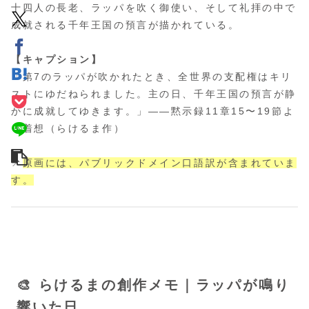
十四人の長老、ラッパを吹く御使い、そして礼拝の中で
成就される千年王国の預言が描かれている。
【キャプション】
「第7のラッパが吹かれたとき、全世界の支配権はキリ
ストにゆだねられました。主の日、千年王国の預言が静
かに成就してゆきます。」――黙示録11章15〜19節よ
り着想（らけるま作）
📌
原画には、パブリックドメイン口語訳が含まれていま
す。
🎨 らけるまの創作メモ｜ラッパが鳴り
響いた日