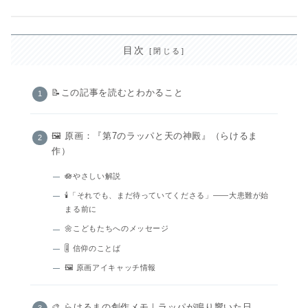
目次
📝この記事を読むとわかること
🖼️ 原画：『第7のラッパと天の神殿』（らけるま
作）
🪷やさしい解説
🕯️「それでも、まだ待っていてくださる」――大患難が始
まる前に
🌼こどもたちへのメッセージ
🎚️ 信仰のことば
🖼 原画アイキャッチ情報
🎨 らけるまの創作メモ｜ラッパが鳴り響いた日