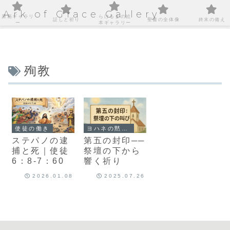
Ark of Grace Gallery
原画ギャラリ
らけるまの絵
証しと祈り
聖書の全体像
終末の備え
ー
本ギャラリー
殉教
使徒の働き
ヨハネの黙示録
ステパノの逮
第五の封印──
捕と死｜使徒
祭壇の下から
6：8-7：60
響く祈り
2026.01.08
2025.07.26