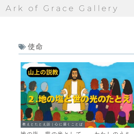
Ark of Grace Gallery
使命
教えとたとえ話｜心に届くことば
地の塩、世の光として――わたしのうち