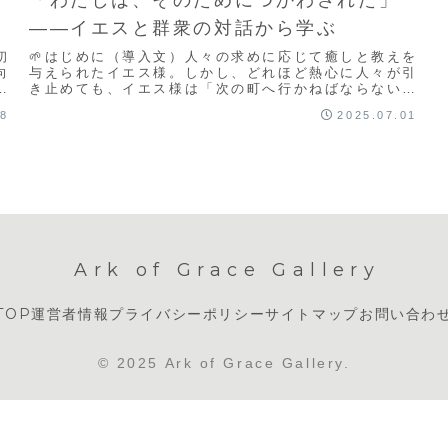
――イエスと群衆の対話から学ぶ
初
🌱はじめに（導入文）人々の求めに応じて癒しと教えを
向
与えられたイエス様。しかし、どれほど熱心に人々が引
し
き止めても、イエス様は「次の町へ行かねばならない」
と言われました。本記事では、ルカ4章とマルコ1章
08
2025.07.01
に...
Ark of Grace Gallery
TOP
運営者情報
プライバシーポリシー
サイトマップ
お問い合わ
© 2025 Ark of Grace Gallery.