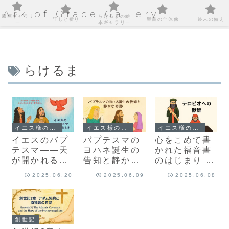
Ark of Grace Gallery
原画ギャラリ
らけるまの絵
証しと祈り
聖書の全体像
終末の備え
ー
本ギャラリー
らけるま
イエス様の足跡を巡る旅
イエス様の足跡を巡る旅
イエス様の足跡を巡る旅
イエスのバプ
バプテスマの
心をこめて書
テスマ――天
ヨハネ誕生の
かれた福音書
が開かれると
告知と静かな
のはじまり –
き
奇跡
テオピロへの
2025.06.20
2025.06.09
2025.06.08
献辞
創世記