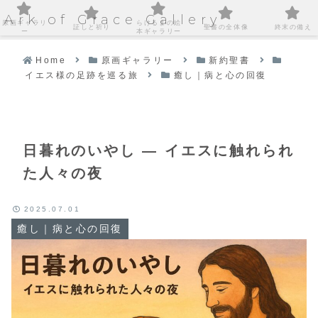
Ark of Grace Gallery
原画ギャラリ
らけるまの絵
証しと祈り
聖書の全体像
終末の備え
ー
本ギャラリー
Home
原画ギャラリー
新約聖書
イエス様の足跡を巡る旅
癒し｜病と心の回復
日暮れのいやし ― イエスに触れられ
た人々の夜
2025.07.01
癒し｜病と心の回復