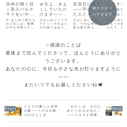
信仰が開く目
🌿主よ、きよ
安息日に癒す
ベツサイ
横スクロー
｜盲人バルテ
くしていただ
――手のなえ
盲人をい
マイをいやす
けます――ツ
た人とイエス
（マルコ
ルできます
（マルコ10章
ァラアトの人
のまなざし
22-26）
🌱 はじめに私たち
🌱はじめにツァラ
🌱はじめに安息
🌱はじめに
46-52節）
の人生には、暗闇
に触れたイエ
アト――それはた
日、それは神が創
が人々の願
の中を手探りで歩
だの病ではありま
造の業を終え、休
たえて、ひ
ス様（ルカ
むように感じると
せんでした。それ
まれた日。ユダヤ
盲人を癒さ
5:12–16）
きがあります。け
は人々との交わり
の人々にとって、
ツサイダで
れど、そんなとき
を断たれ、家族や
特別に聖なる日と
事。その奇
にこそ、信仰の声
共同体からも遠ざ
されていました。
ただ一瞬で
✨感謝のことば
が神さまに届くの
けられる、孤独と
その日、イエスは
ものではな
だと教えてくれる
恥の象徴。ある
ひとりの「手のな
階を経て完
最後まで読んでくださって、ほんとうにありがと
のが、バルテマイ
日、そのような状
えた人」と出会い
しに至るも
の物語です。バル
態にあったひとり
ます。人の目を気
た。これは
うございます。
テマイの叫びと、
の男性が、イエス
にする群衆、さぐ
ちの霊的な
その叫びに耳を傾
様のもとへとひそ
るような宗教指導
信仰の歩み
あなたの心に、今日も小さな光が灯りますように
けられたイエスさ
かにやって来ま
者たち。それでも
く重なりま
まの姿に、私た...
す。そして地にひ
イエスは、迷いな
っくりと、
れ伏...
く...
し...
――
またいつでもお越しくださいね🕊️
イエスの癒しと応答
「わたしは、そのた
の愛──ペテロの家
めにつかわされた」
でのひととき
――イエスと群衆の
対話から学ぶ