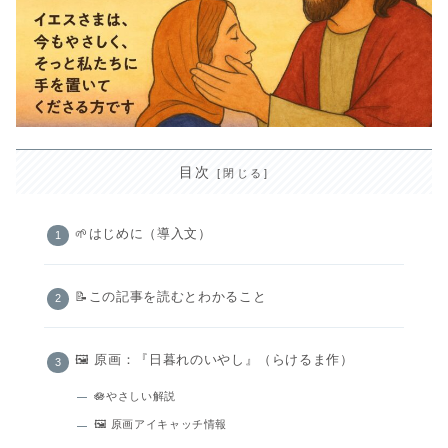
目次
🌱はじめに（導入文）
📝この記事を読むとわかること
🖼️ 原画：『日暮れのいやし』（らけるま作）
🪷やさしい解説
🖼 原画アイキャッチ情報