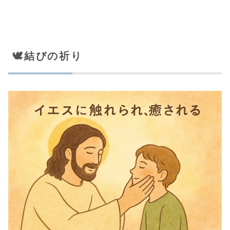
🕊️結びの祈り