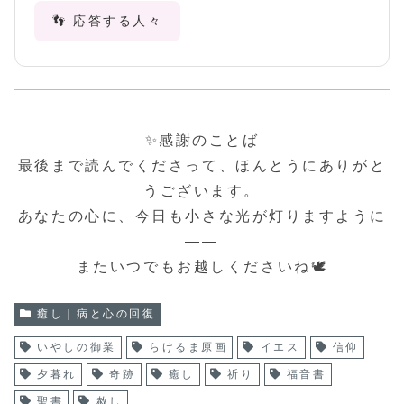
👣 応答する人々
✨感謝のことば
最後まで読んでくださって、ほんとうにありがと
うございます。
あなたの心に、今日も小さな光が灯りますように
――
またいつでもお越しくださいね🕊️
癒し｜病と心の回復
いやしの御業
らけるま原画
イエス
信仰
夕暮れ
奇跡
癒し
祈り
福音書
聖書
赦し