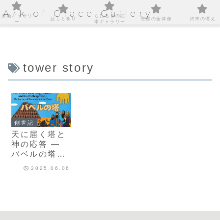
Ark of Grace Gallery
原画ギャラリ
らけるまの絵
証しと祈り
聖書の全体像
終末の備え
ー
本ギャラリー
tower story
創世記
天に届く塔と
神の応答 —
バベルの塔と
人間の歩み
2025.06.06