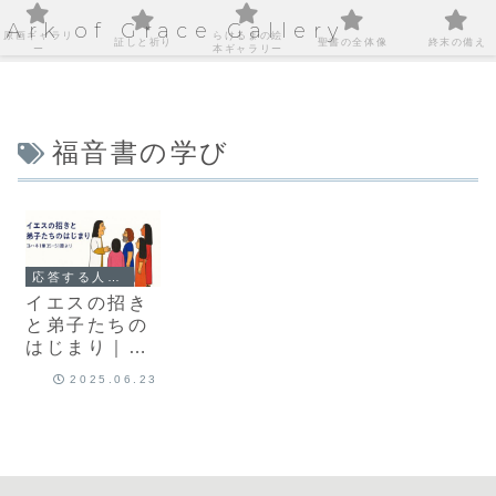
Ark of Grace Gallery
原画ギャラリ
らけるまの絵
証しと祈り
聖書の全体像
終末の備え
ー
本ギャラリー
福音書の学び
応答する人々｜主に従う人生の始まり
イエスの招き
と弟子たちの
はじまり｜ヨ
ハネ1章35–
2025.06.23
51節より