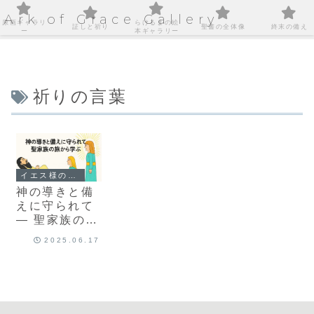
Ark of Grace Gallery
原画ギャラリ
らけるまの絵
証しと祈り
聖書の全体像
終末の備え
ー
本ギャラリー
祈りの言葉
イエス様の足跡を巡る旅
神の導きと備
えに守られて
― 聖家族の旅
から学ぶ
2025.06.17