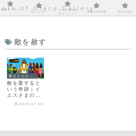
Ark of Grace Gallery
原画ギャラリ
らけるまの絵
証しと祈り
聖書の全体像
終末の備え
ー
本ギャラリー
敵を赦す
教えとたとえ話｜心に届くことば
敵を愛すると
いう奇跡｜イ
エスさまのこ
とばに導かれ
2025.07.09
て