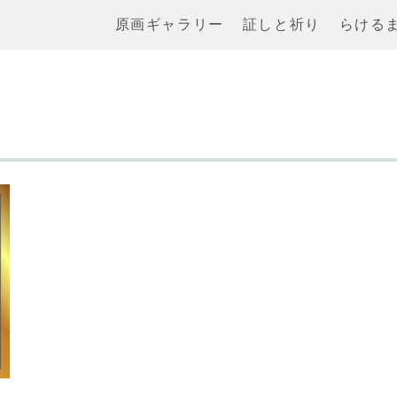
原画ギャラリー
証しと祈り
らける