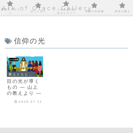
Ark of Grace Gallery
原画ギャラリ
らけるまの絵
証しと祈り
聖書の全体像
終末の備え
ー
本ギャラリー
信仰の光
教えとたとえ話｜心に届くことば
目の光が導く
もの ― 山上
の教えより ―
2025.07.11