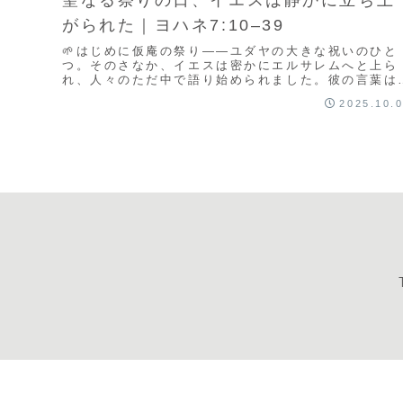
がられた｜ヨハネ7:10–39
🌱はじめに仮庵の祭り――ユダヤの大きな祝いのひと
つ。そのさなか、イエスは密かにエルサレムへと上ら
れ、人々のただ中で語り始められました。彼の言葉は
人々のうわさと疑いの渦中に静かに響き、やがて大き
2025.10.
約束...