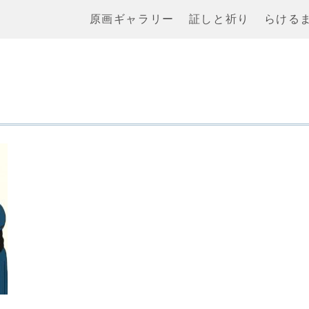
原画ギャラリー
証しと祈り
らける