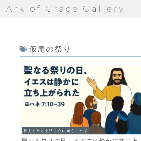
Ark of Grace Gallery
仮庵の祭り
教えとたとえ話｜心に届くことば
聖なる祭りの日、イエスは静かに立ち上