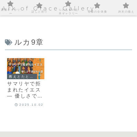
Ark of Grace Gallery
原画ギャラリ
らけるまの絵
証しと祈り
聖書の全体像
終末の備え
ー
本ギャラリー
ルカ9章
教えとたとえ話｜心に届くことば
サマリヤで拒
まれたイエス
— 優しさで選
ばれた道（ル
2025.10.02
カ9:51‑56）