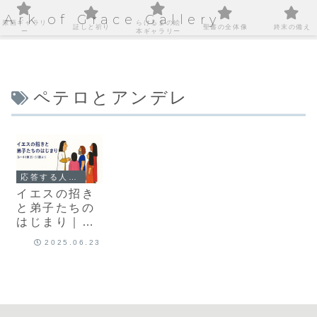
Ark of Grace Gallery
原画ギャラリ
らけるまの絵
証しと祈り
聖書の全体像
終末の備え
ー
本ギャラリー
ペテロとアンデレ
応答する人々｜主に従う人生の始まり
イエスの招き
と弟子たちの
はじまり｜ヨ
ハネ1章35–
2025.06.23
51節より