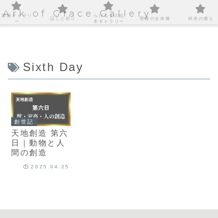
Ark of Grace Gallery
原画ギャラリ
らけるまの絵
証しと祈り
聖書の全体像
終末の備え
ー
本ギャラリー
Sixth Day
創世記
天地創造 第六
日｜動物と人
間の創造
2025.04.25