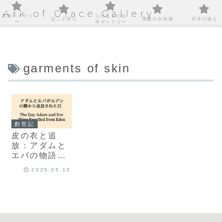
Ark of Grace Gallery
原画ギャラリ
らけるまの絵
証しと祈り
聖書の全体像
終末の備え
ー
本ギャラリー
garments of skin
創世記
皮の衣と追
放：アダムと
エバの物語に
込められた神
2025.05.13
のあわれみ