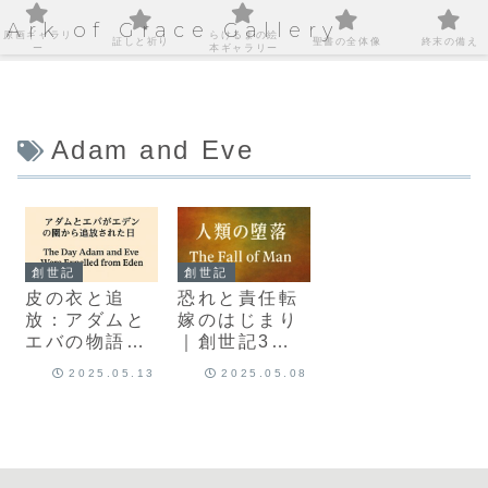
Ark of Grace Gallery
原画ギャラリ
らけるまの絵
証しと祈り
聖書の全体像
終末の備え
ー
本ギャラリー
Adam and Eve
創世記
創世記
皮の衣と追
恐れと責任転
放：アダムと
嫁のはじまり
エバの物語に
｜創世記3章
込められた神
の物語から学
2025.05.13
2025.05.08
のあわれみ
ぶ心の風景