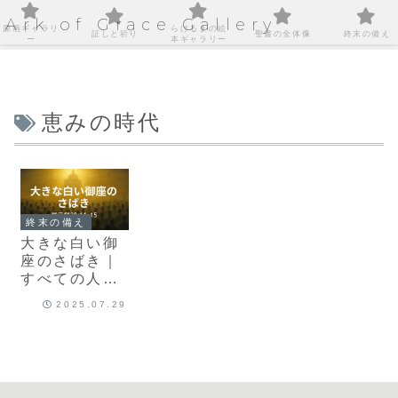
Ark of Grace Gallery
原画ギャラリ
らけるまの絵
証しと祈り
聖書の全体像
終末の備え
ー
本ギャラリー
恵みの時代
終末の備え
大きな白い御
座のさばき｜
すべての人が
神の御前に立
2025.07.29
つとき