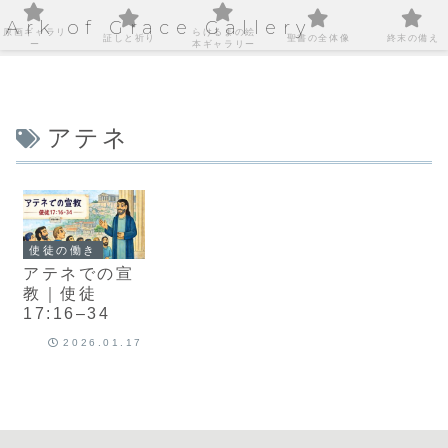
Ark of Grace Gallery
原画ギャラリ
らけるまの絵
証しと祈り
聖書の全体像
終末の備え
ー
本ギャラリー
アテネ
使徒の働き
アテネでの宣
教｜使徒
17:16–34
2026.01.17