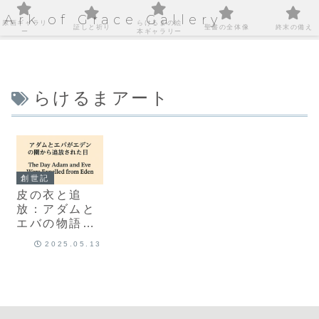
Ark of Grace Gallery
原画ギャラリ
らけるまの絵
証しと祈り
聖書の全体像
終末の備え
ー
本ギャラリー
らけるまアート
創世記
皮の衣と追
放：アダムと
エバの物語に
込められた神
2025.05.13
のあわれみ